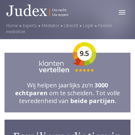
Toggl
menu
Home
»
Experts
»
Mediator
»
Utrecht
»
Lopik
»
Familie
mediation
9.5
Totale
waardering:
Wij helpen jaarlijks zo’n
3000
5
echtparen
om te scheiden. Tot volle
van
tevredenheid van
beide partijen
.
5
sterren