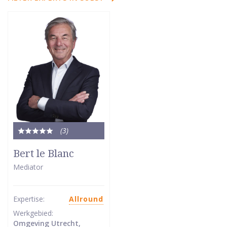
(3
)
Totale
waardering:
Bert le Blanc
5
Mediator
van
5
sterren
Expertise:
Allround
Werkgebied:
Omgeving Utrecht,