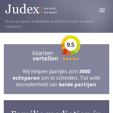
Toggl
menu
Home
»
Experts
»
Mediator
»
Utrecht
»
Soest
»
Familie
mediation
9.5
Totale
waardering:
Wij helpen jaarlijks zo’n
3000
5
echtparen
om te scheiden. Tot volle
van
tevredenheid van
beide partijen
.
5
sterren