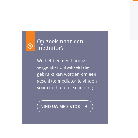
Op zoek naar een
mediator?
We hebben een handige
vergelijker ontwikkeld die
gebruikt kan worden om een
geschikte mediator te vinden
voor o.a. hulp bij scheiding.
VIND UW MEDIATOR