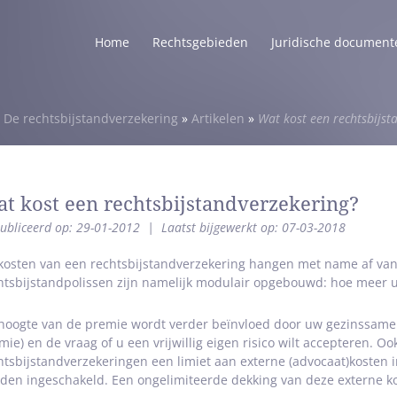
Home
Rechtsgebieden
Juridische document
»
De rechtsbijstandverzekering
»
Artikelen
»
Wat kost een rechtsbijst
t kost een rechtsbijstandverzekering?
ubliceerd op: 29-01-2012
|
Laatst bijgewerkt op: 07-03-2018
kosten van een rechtsbijstandverzekering hangen met name af van
htsbijstandpolissen zijn namelijk modulair opgebouwd: hoe meer u
hoogte van de premie wordt verder beïnvloed door uw gezinssamen
mie) en de vraag of u een vrijwillig eigen risico wilt accepteren. 
htsbijstandverzekeringen een limiet aan externe (advocaat)kosten i
den ingeschakeld. Een ongelimiteerde dekking van deze externe ko