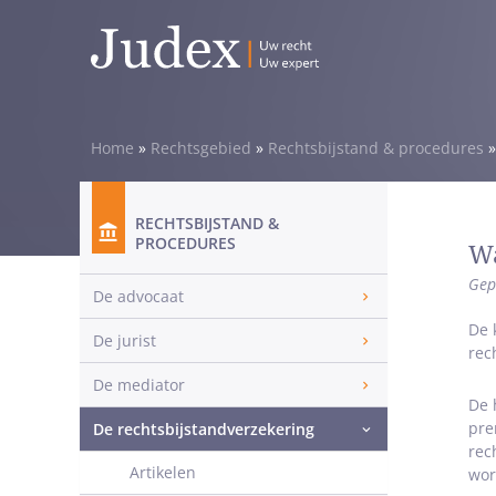
Home
»
Rechtsgebied
»
Rechtsbijstand & procedures
RECHTSBIJSTAND &
PROCEDURES
Wa
Gep
De advocaat
De 
De jurist
rec
De mediator
De 
pre
De rechtsbijstandverzekering
rec
Artikelen
wor