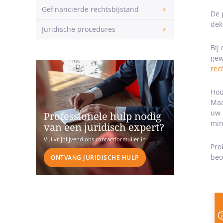
Gefinancierde rechtsbijstand
De 
dek
Juridische procedures
Bij
gew
rec
Hou
Maa
uw 
Professionele hulp nodig
min
van een juridisch expert?
Vul vrijblijvend ons contactformulier in
Pro
beo
ONTVANG JURIDISCHE HULP