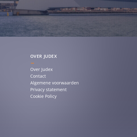
OVER JUDEX
Over Judex
Contact
Algemene voorwaarden
Privacy statement
Cookie Policy