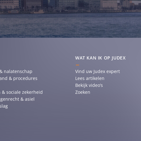
WAT KAN IK OP JUDEX
 & nalatenschap
Vind uw Judex expert
tand & procedures
Lees artikelen
Bekijk video’s
 & sociale zekerheid
Zoeken
genrecht & asiel
slag