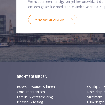
We hebben een handige vergelijker ontwikkeld die
om een geschikte mediator te vinden voor o.a. hulp
VIND UW MEDIATOR
RECHTSGEBIEDEN
Bouwen, wonen & huren
Overlijden 
Consumentenrecht
Rechtsbijst
Familie & echtscheiding
Strafrecht
Incasso & beslag
Uitkeringen