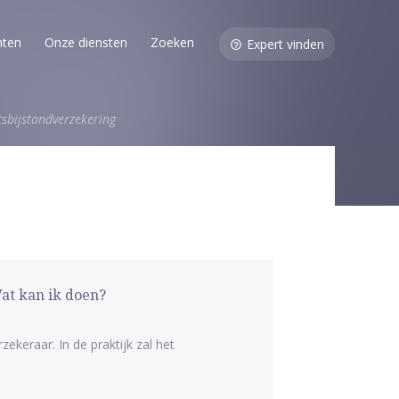
nten
Onze diensten
Zoeken
Expert vinden
tsbijstandverzekering
at kan ik doen?
ekeraar. In de praktijk zal het