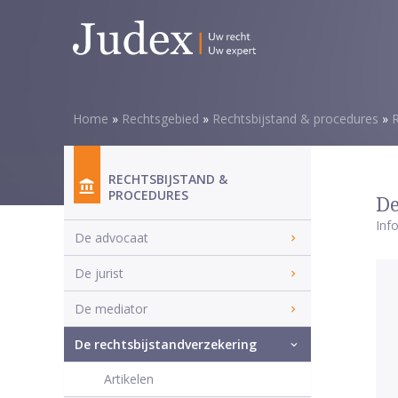
Home
»
Rechtsgebied
»
Rechtsbijstand & procedures
»
R
RECHTSBIJSTAND &
PROCEDURES
De
Inf
De advocaat
De jurist
De mediator
De rechtsbijstandverzekering
Artikelen