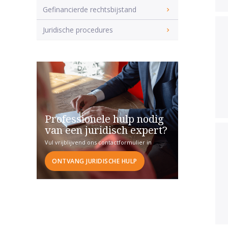
Gefinancierde rechtsbijstand
Juridische procedures
Professionele hulp nodig
van een juridisch expert?
Vul vrijblijvend ons contactformulier in
ONTVANG JURIDISCHE HULP