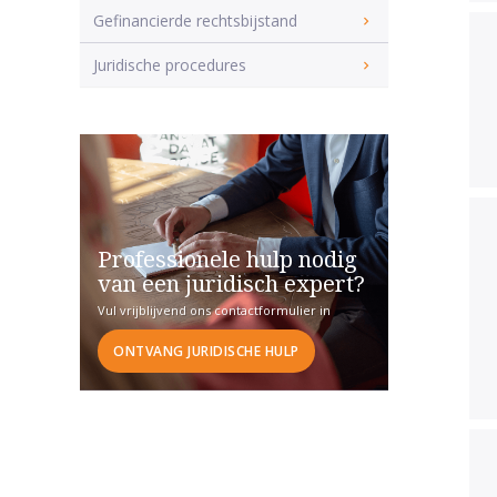
Gefinancierde rechtsbijstand
Juridische procedures
Professionele hulp nodig
van een juridisch expert?
Vul vrijblijvend ons contactformulier in
ONTVANG JURIDISCHE HULP