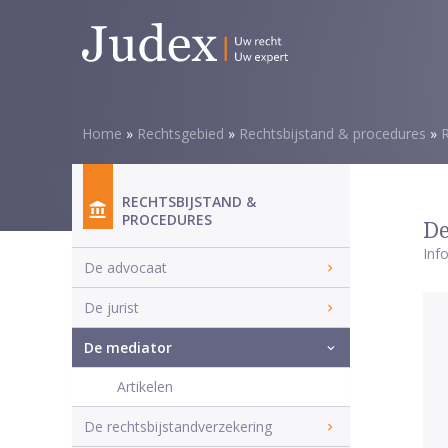
Home
»
Rechtsgebied
»
Rechtsbijstand & procedures
»
R
RECHTSBIJSTAND &
PROCEDURES
De
Inf
De advocaat
De jurist
De mediator
Artikelen
De rechtsbijstandverzekering