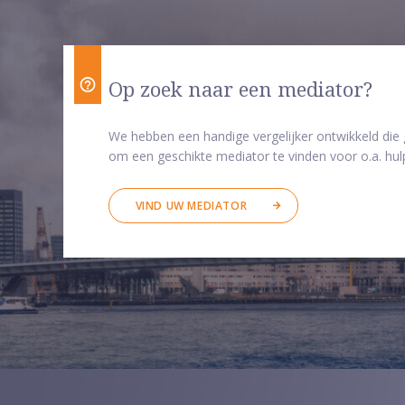
Op zoek naar een mediator?
We hebben een handige vergelijker ontwikkeld die
om een geschikte mediator te vinden voor o.a. hulp
VIND UW MEDIATOR