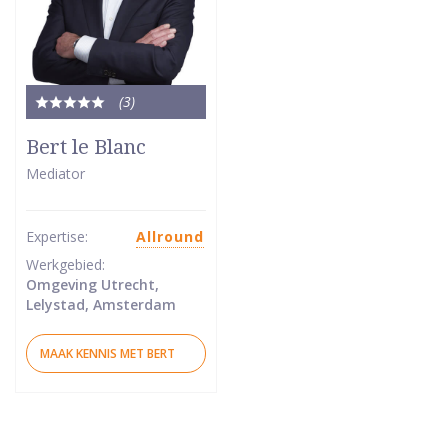
(3
)
Totale
waardering:
Bert le Blanc
5
Mediator
van
5
sterren
Expertise:
Allround
Werkgebied:
Omgeving Utrecht,
Lelystad, Amsterdam
MAAK KENNIS MET BERT