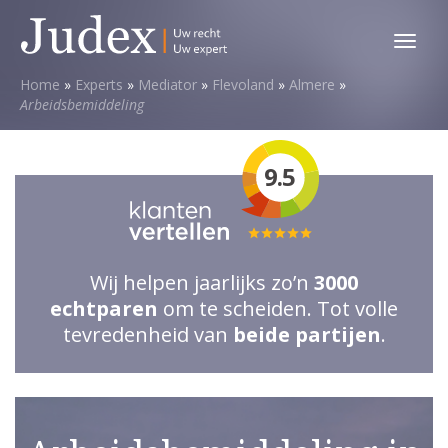
Toggl
menu
Home
»
Experts
»
Mediator
»
Flevoland
»
Almere
»
Arbeidsbemiddeling
9.5
Totale
waardering:
Wij helpen jaarlijks zo’n
3000
5
echtparen
om te scheiden. Tot volle
van
tevredenheid van
beide partijen
.
5
sterren