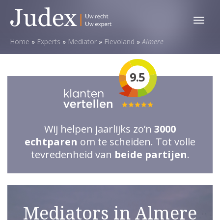
Toggl
menu
Home
»
Experts
»
Mediator
»
Flevoland
»
Almere
9.5
Totale
waardering:
Wij helpen jaarlijks zo’n
3000
5
echtparen
om te scheiden. Tot volle
van
tevredenheid van
beide partijen
.
5
sterren
Mediators in Almere