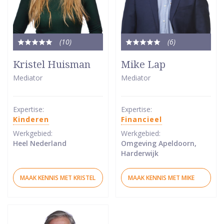
(10
)
(6
)
Totale
Totale
waardering:
waardering:
Kristel Huisman
Mike Lap
5
5
Mediator
Mediator
van
van
5
5
sterren
sterren
Expertise:
Expertise:
Kinderen
Financieel
Werkgebied:
Werkgebied:
Heel Nederland
Omgeving Apeldoorn,
Harderwijk
MAAK KENNIS MET KRISTEL
MAAK KENNIS MET MIKE