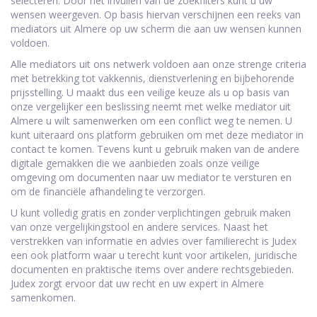
selecteren. Door het invullen van de zoekfilters kunt u uw
wensen weergeven. Op basis hiervan verschijnen een reeks van
mediators uit Almere op uw scherm die aan uw wensen kunnen
voldoen.
Alle mediators uit ons netwerk voldoen aan onze strenge criteria
met betrekking tot vakkennis, dienstverlening en bijbehorende
prijsstelling. U maakt dus een veilige keuze als u op basis van
onze vergelijker een beslissing neemt met welke mediator uit
Almere u wilt samenwerken om een conflict weg te nemen. U
kunt uiteraard ons platform gebruiken om met deze mediator in
contact te komen. Tevens kunt u gebruik maken van de andere
digitale gemakken die we aanbieden zoals onze veilige
omgeving om documenten naar uw mediator te versturen en
om de financiële afhandeling te verzorgen.
U kunt volledig gratis en zonder verplichtingen gebruik maken
van onze vergelijkingstool en andere services. Naast het
verstrekken van informatie en advies over familierecht is Judex
een ook platform waar u terecht kunt voor artikelen, juridische
documenten en praktische items over andere rechtsgebieden.
Judex zorgt ervoor dat uw recht en uw expert in Almere
samenkomen.