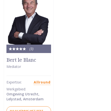
(3
)
Totale
waardering:
Bert le Blanc
5
Mediator
van
5
sterren
Expertise:
Allround
Werkgebied:
Omgeving Utrecht,
Lelystad, Amsterdam