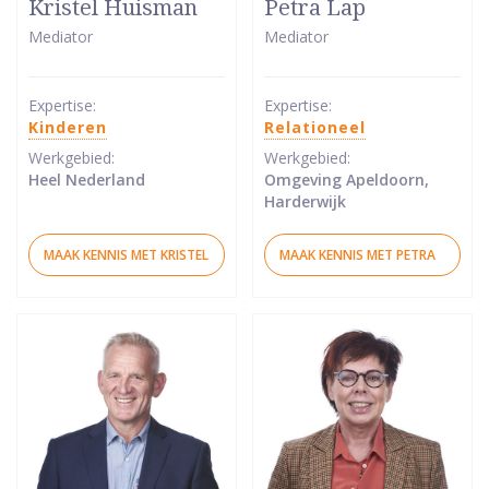
Kristel Huisman
Petra Lap
5
5
Mediator
Mediator
van
van
5
5
sterren
sterren
Expertise:
Expertise:
Kinderen
Relationeel
Werkgebied:
Werkgebied:
Heel Nederland
Omgeving Apeldoorn,
Harderwijk
MAAK KENNIS MET KRISTEL
MAAK KENNIS MET PETRA