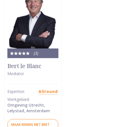
(3
)
Totale
waardering:
Bert le Blanc
5
Mediator
van
5
sterren
Expertise:
Allround
Werkgebied:
Omgeving Utrecht,
Lelystad, Amsterdam
MAAK KENNIS MET BERT