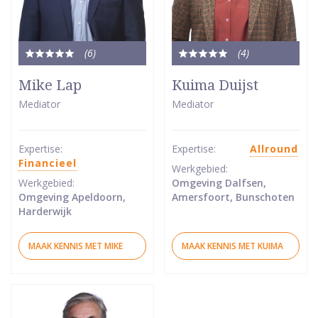
(6
)
(4
)
Totale
Totale
waardering:
waardering:
Mike Lap
Kuima Duijst
5
5
Mediator
Mediator
van
van
5
5
sterren
sterren
Expertise:
Expertise:
Allround
Financieel
Werkgebied:
Werkgebied:
Omgeving Dalfsen,
Omgeving Apeldoorn,
Amersfoort, Bunschoten
Harderwijk
MAAK KENNIS MET MIKE
MAAK KENNIS MET KUIMA