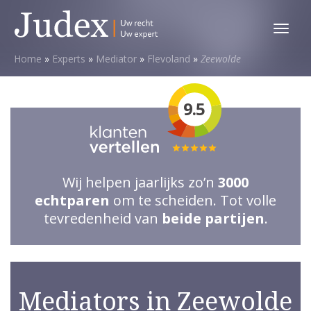
Toggl
menu
Home
»
Experts
»
Mediator
»
Flevoland
»
Zeewolde
9.5
Totale
waardering:
Wij helpen jaarlijks zo’n
3000
5
echtparen
om te scheiden. Tot volle
van
tevredenheid van
beide partijen
.
5
sterren
Mediators in Zeewolde