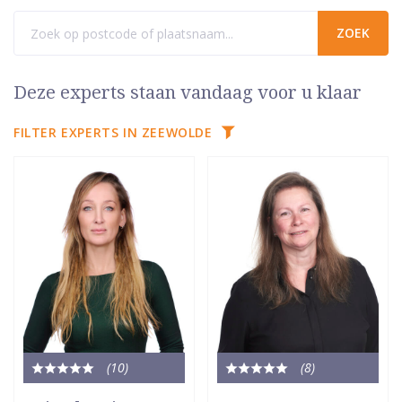
Deze experts staan vandaag voor u klaar
FILTER EXPERTS IN ZEEWOLDE
(10
)
(8
)
Totale
Totale
waardering:
waardering: