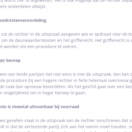
tij wordt toe- of afgewezen. Het is ook mogelijk dat de rechter bep
ere onderdelen afwijst.
ceskostenveroordeling
 zal de rechter in de uitspraak aangeven wie er opdraait voor de k
 om de deurwaarderskosten en het griffierecht. Het griffierecht i
t worden om een procedure te voeren.
er beroep
 een van beide partijen het niet eens is met de uitspraak, dan kan 
 de procedure bij een hogere rechter in feite helemaal overnieuw
 de zaak dan opnieuw beoordelen. Als het geschil gaat over een bedr
n mogelijkheid om in hoger beroep te gaan.
nis is meestal uitvoerbaar bij voorraad
veel gevallen staat in de uitspraak van de rechter omschreven dat zij
dt in dat de verliezende partij zich aan het vonnis moet houden, ze