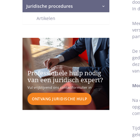
doo
Juridische procedures
In 
Artikelen
Mee
ver
part
De 
ged
dez
van
Professionele hulp nodig
van een juridisch expert?
Mon
Vul vrijblijvend ons contactformulier in
ONTVANG JURIDISCHE HULP
Na 
opg
com
Tij
gel