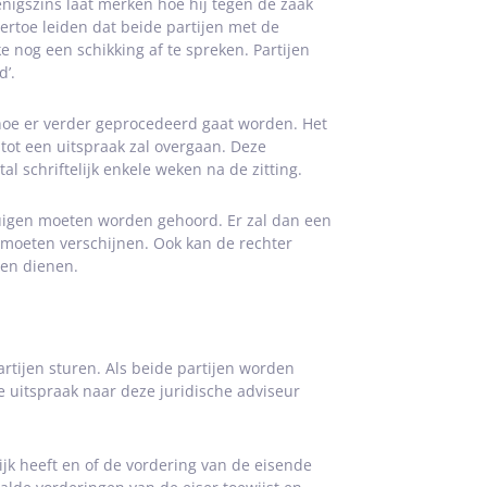
enigszins laat merken hoe hij tegen de zaak
ertoe leiden dat beide partijen met de
 nog een schikking af te spreken. Partijen
d’.
n hoe er verder geprocedeerd gaat worden. Het
 tot een uitspraak zal overgaan. Deze
l schriftelijk enkele weken na de zitting.
tuigen moeten worden gehoord. Er zal dan een
moeten verschijnen. Ook kan de rechter
ten dienen.
partijen sturen. Als beide partijen worden
e uitspraak naar deze juridische adviseur
ijk heeft en of de vordering van de eisende