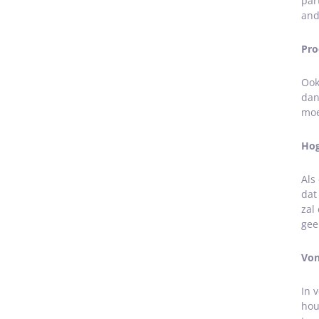
par
and
Pro
Ook
dan
moe
Hog
Als
dat
zal
gee
Von
In 
hou