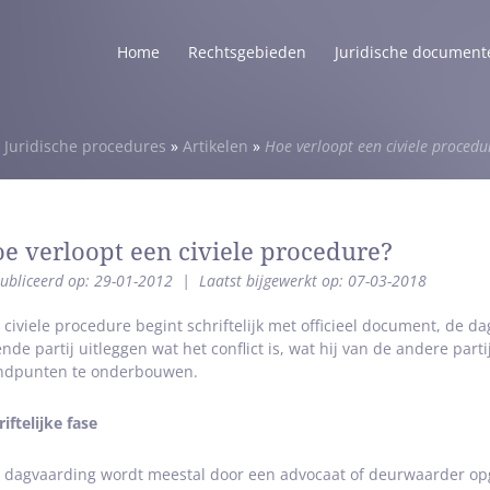
Home
Rechtsgebieden
Juridische document
»
Juridische procedures
»
Artikelen
»
Hoe verloopt een civiele procedu
e verloopt een civiele procedure?
ubliceerd op: 29-01-2012
|
Laatst bijgewerkt op: 07-03-2018
 civiele procedure begint schriftelijk met officieel document, de 
ende partij uitleggen wat het conflict is, wat hij van de andere parti
ndpunten te onderbouwen.
iftelijke fase
 dagvaarding wordt meestal door een advocaat of deurwaarder op