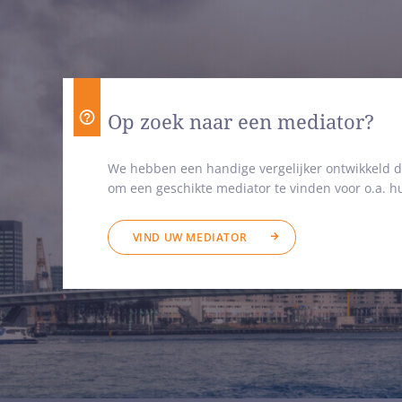
Op zoek naar een mediator?
We hebben een handige vergelijker ontwikkeld d
om een geschikte mediator te vinden voor o.a. hu
VIND UW MEDIATOR