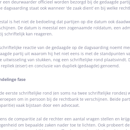
r een deurwaarder officieel worden bezorgd bij de gedaagde partij
de dagvaarding staat ook wanneer ‘de zaak dient’ en bij welke rec
stal is het niet de bedoeling dat partijen op die datum ook daadwe
schijnen. De datum is meestal een zogenaamde roldatum, een ad
ij schriftelijk kan reageren.
schriftelijke reactie van de gedaagde op de dagvaarding noemt me
aagde partij uit waarom hij het niet eens is met de standpunten va
e uitwisseling van stukken, nog een schriftelijke rond plaatsvindt
 repliek (eiser) en conclusie van dupliek (gedaagde) genoemd.
delinge fase
de eerste schriftelijke rond (en soms na twee schriftelijke rondes)
eroepen om in persoon bij de rechtbank te verschijnen. Beide partije
paritie) vaak bijstaan door een advocaat.
dens de comparitie zal de rechter een aantal vragen stellen en krij
egenheid om bepaalde zaken nader toe te lichten. Ook probeert de 