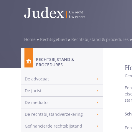
Home
»
Rechtsgebied
»
Rechtsbijstand & procedures
RECHTSBIJSTAND &
PROCEDURES
Ho
Gep
De advocaat
Een
De jurist
eis
sta
De mediator
Schr
De rechtsbijstandverzekering
Gefinancierde rechtsbijstand
Een