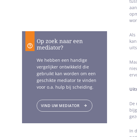
tus
aan
opm
wor
Als
Op zoek naar een
kan
mediator?
uit
We hebben een handige
Maa
vergelijker ontwikkeld die
nie
gebruikt kan worden om een
erv
geschikte mediator te vinden
voor o.a. hulp bij scheiding.
Uit
De 
VIND UW MEDIATOR
bij
gez
In 