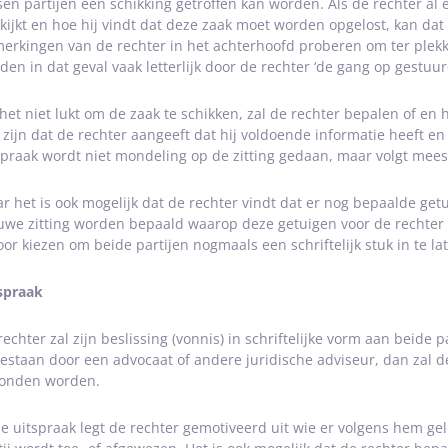
sen partijen een schikking getroffen kan worden. Als de rechter al 
kijkt en hoe hij vindt dat deze zaak moet worden opgelost, kan dat 
erkingen van de rechter in het achterhoofd proberen om ter plekke
den in dat geval vaak letterlijk door de rechter ‘de gang op gestuur
 het niet lukt om de zaak te schikken, zal de rechter bepalen of e
 zijn dat de rechter aangeeft dat hij voldoende informatie heeft en
spraak wordt niet mondeling op de zitting gedaan, maar volgt meesta
r het is ook mogelijk dat de rechter vindt dat er nog bepaalde ge
uwe zitting worden bepaald waarop deze getuigen voor de rechter 
oor kiezen om beide partijen nogmaals een schriftelijk stuk in te la
spraak
rechter zal zijn beslissing (vonnis) in schriftelijke vorm aan beide 
gestaan door een advocaat of andere juridische adviseur, dan zal d
onden worden.
de uitspraak legt de rechter gemotiveerd uit wie er volgens hem gel