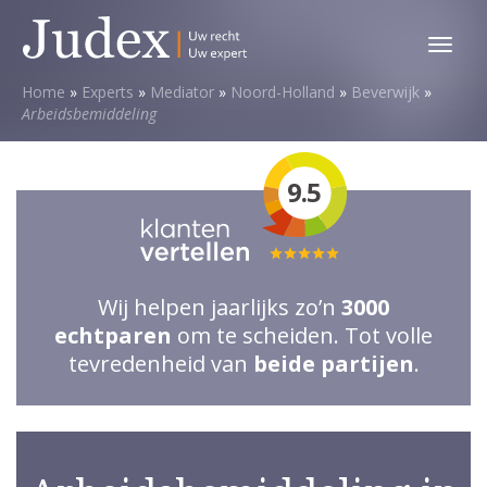
Toggl
menu
Home
»
Experts
»
Mediator
»
Noord-Holland
»
Beverwijk
»
Arbeidsbemiddeling
9.5
Totale
waardering:
Wij helpen jaarlijks zo’n
3000
5
echtparen
om te scheiden. Tot volle
van
tevredenheid van
beide partijen
.
5
sterren