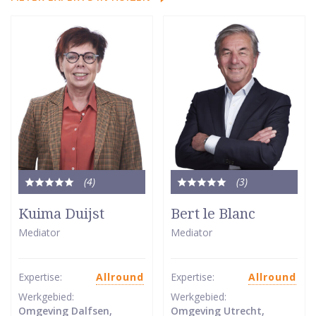
(4
)
(3
)
Totale
Totale
waardering:
waardering:
Kuima Duijst
Bert le Blanc
5
5
Mediator
Mediator
van
van
5
5
sterren
sterren
Expertise:
Allround
Expertise:
Allround
Werkgebied:
Werkgebied:
Omgeving Dalfsen,
Omgeving Utrecht,