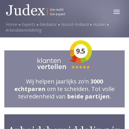
Toggl
menu
Home
»
Experts
»
Mediator
»
Noord-Holland
»
Huizen
»
Arbeidsbemiddeling
9.5
Totale
waardering:
Wij helpen jaarlijks zo’n
3000
5
echtparen
om te scheiden. Tot volle
van
tevredenheid van
beide partijen
.
5
sterren