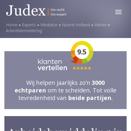
Toggl
menu
Home
»
Experts
»
Mediator
»
Noord-Holland
»
Velsen
»
Arbeidsbemiddeling
9.5
Totale
waardering:
Wij helpen jaarlijks zo’n
3000
5
echtparen
om te scheiden. Tot volle
van
tevredenheid van
beide partijen
.
5
sterren