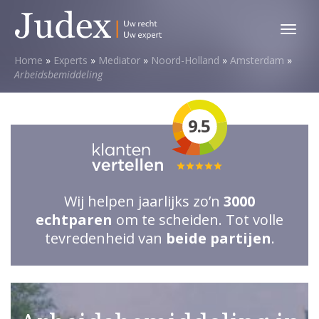
Toggl
menu
Home
»
Experts
»
Mediator
»
Noord-Holland
»
Amsterdam
»
Arbeidsbemiddeling
9.5
Totale
waardering:
Wij helpen jaarlijks zo’n
3000
5
echtparen
om te scheiden. Tot volle
van
tevredenheid van
beide partijen
.
5
sterren