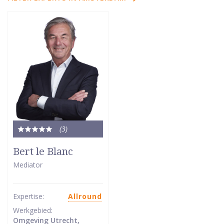
(3
)
Totale
waardering:
Bert le Blanc
5
Mediator
van
5
sterren
Expertise:
Allround
Werkgebied:
Omgeving Utrecht,