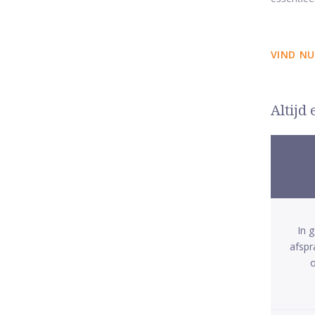
VIND NU
Altijd
In 
afspr
o