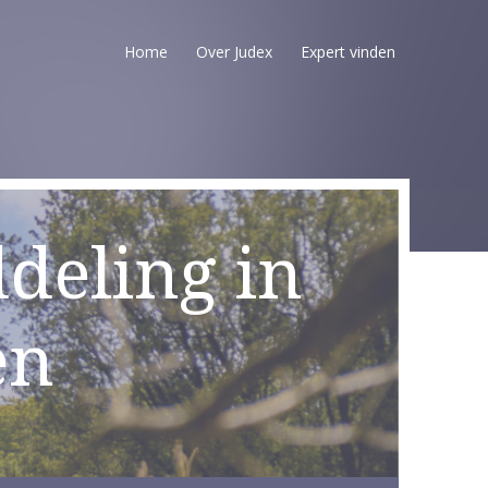
Home
Over Judex
Expert vinden
deling in
en