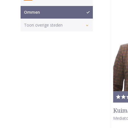
Ommen
Toon overige steden
Tota
waar
Kuima
5
Mediato
van