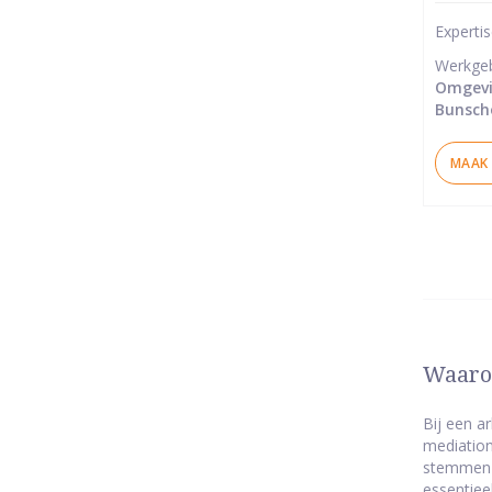
5
Experti
ster
Werkge
Omgevi
Bunsch
MAAK 
Waarom
Bij een a
mediation
stemmen o
essentiee