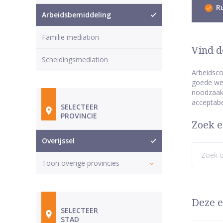
Ru
Arbeidsbemiddeling
Familie mediation
Vind d
Scheidingsmediation
Arbeidsco
goede wer
noodzaak 
acceptabel
SELECTEER
PROVINCIE
Zoek e
Overijssel
Toon overige provincies
Deze e
SELECTEER
STAD