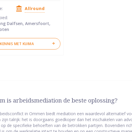
se:
Allround
ren
bied:
ng Dalfsen, Amersfoort,
oten
KENNIS MET KUIMA
 is arbeidsmediation de beste oplossing?
rbeidsconflict in Ommen biedt mediation een waardevol alternatief voo
 zijn talrijk: het is doorgaans goedkoper dan het inschakelen van advoc
p de specifieke behoeften van de betrokken partijen. Bovendien ric
l is om de werkrelatie intact te houden en op een constructieve manie