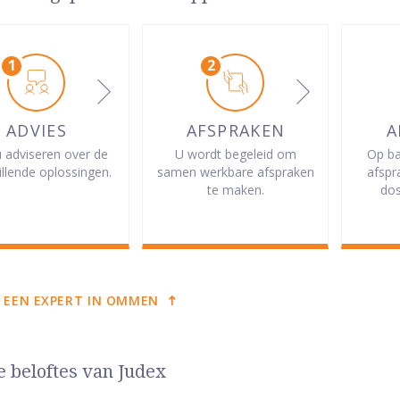
ADVIES
AFSPRAKEN
A
u adviseren over de
U wordt begeleid om
Op ba
illende oplossingen.
samen werkbare afspraken
afspr
te maken.
dos
 EEN EXPERT IN OMMEN
e beloftes van Judex