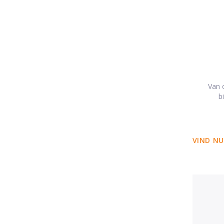
Van o
b
VIND NU