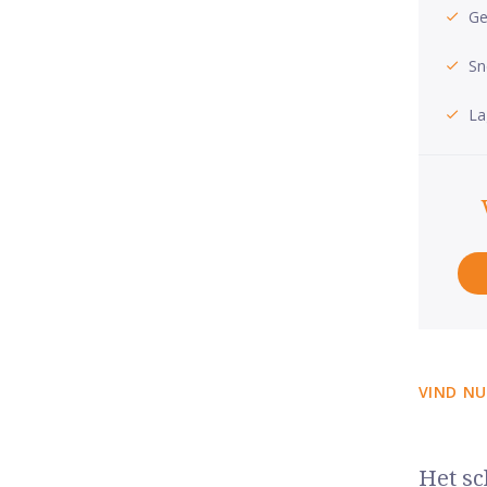
Ge
Sn
La
VIND NU
Het sc