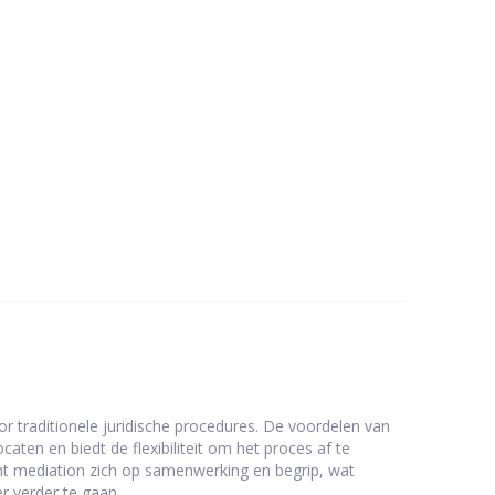
r traditionele juridische procedures. De voordelen van
aten en biedt de flexibiliteit om het proces af te
ht mediation zich op samenwerking en begrip, wat
r verder te gaan.