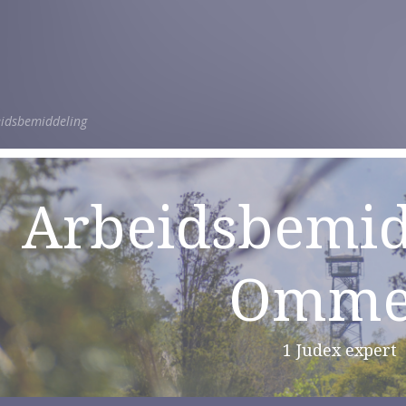
idsbemiddeling
Arbeidsbemid
Omm
1 Judex expert