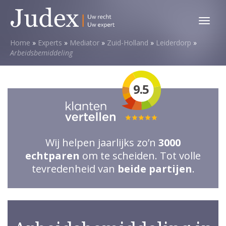
Toggl
menu
Home
»
Experts
»
Mediator
»
Zuid-Holland
»
Leiderdorp
»
Arbeidsbemiddeling
9.5
Totale
waardering:
Wij helpen jaarlijks zo’n
3000
5
echtparen
om te scheiden. Tot volle
van
tevredenheid van
beide partijen
.
5
sterren