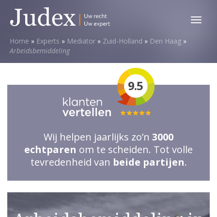
Toggl
menu
Home
»
Experts
»
Mediator
»
Zuid-Holland
»
Den Haag
»
Arbeidsbemiddeling
9.5
Totale
waardering:
Wij helpen jaarlijks zo’n
3000
5
echtparen
om te scheiden. Tot volle
van
tevredenheid van
beide partijen
.
5
sterren