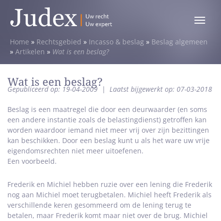
Toggle
menu
Home
»
Rechtsgebied
»
Incasso & beslag
»
Beslag algemeen
»
Artikelen
»
Wat is een beslag?
Wat is een beslag?
Gepubliceerd op: 19-04-2009
|
Laatst bijgewerkt op: 07-03-2018
Beslag is een maatregel die door een deurwaarder (en soms
een andere instantie zoals de belastingdienst) getroffen kan
worden waardoor iemand niet meer vrij over zijn bezittingen
kan beschikken. Door een beslag kunt u als het ware uw vrije
eigendomsrechten niet meer uitoefenen.
Een voorbeeld.
Frederik en Michiel hebben ruzie over een lening die Frederik
nog aan Michiel moet terugbetalen. Michiel heeft Frederik als
verschillende keren gesommeerd om de lening terug te
betalen, maar Frederik komt maar niet over de brug. Michiel