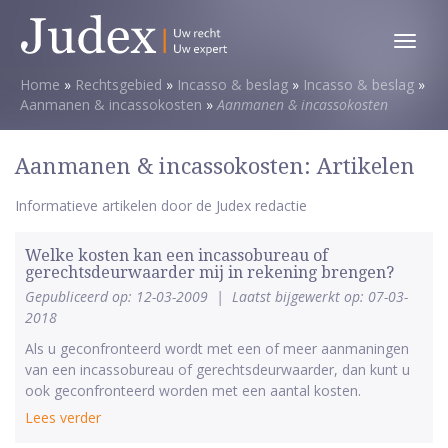
Toggl
menu
Home
»
Rechtsgebied
»
Incasso & beslag
»
Incasso & beslag
»
Aanmanen & incassokosten
»
Aanmanen & incassokosten
Aanmanen & incassokosten: Artikelen
Informatieve artikelen door de Judex redactie
Welke kosten kan een incassobureau of
gerechtsdeurwaarder mij in rekening brengen?
Gepubliceerd op: 12-03-2009
|
Laatst bijgewerkt op: 07-03-
2018
Als u geconfronteerd wordt met een of meer aanmaningen
van een incassobureau of gerechtsdeurwaarder, dan kunt u
ook geconfronteerd worden met een aantal kosten.
Lees verder