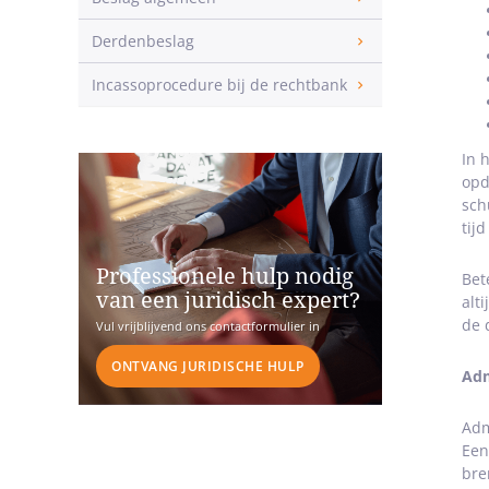
Derdenbeslag
Incassoprocedure bij de rechtbank
In 
opd
sch
tij
Professionele hulp nodig
Bet
van een juridisch expert?
alt
de 
Vul vrijblijvend ons contactformulier in
ONTVANG JURIDISCHE HULP
Adm
Adm
Een
bre