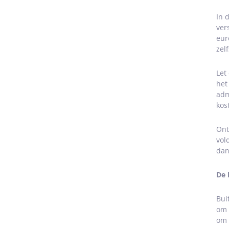
In 
ver
eur
zel
Let
het
adm
kos
Ont
vol
dan
De 
Bui
om 
om 