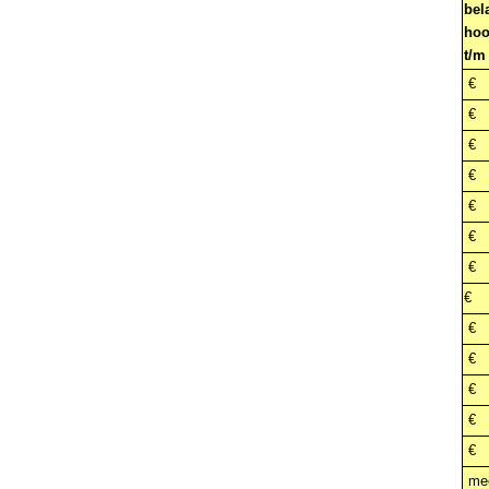
bel
hoo
t/m
€
€
€
€
€
€
€
€
2
€
€
€
€
€
me