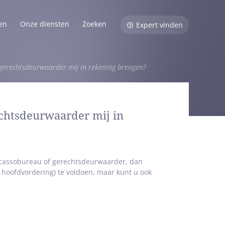
en
Onze diensten
Zoeken
Expert vinden
gerechtsdeurwaarder mij in rekening brengen?
chtsdeurwaarder mij in
cassobureau of gerechtsdeurwaarder, dan
hoofdvordering) te voldoen, maar kunt u ook