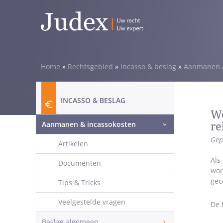
Home
»
Rechtsgebied
»
Incasso & beslag
»
Aanmanen &
INCASSO & BESLAG
We
Aanmanen & incassokosten
re
Gep
Artikelen
Als
Documenten
wor
gec
Tips & Tricks
Veelgestelde vragen
De 
Beslag algemeen