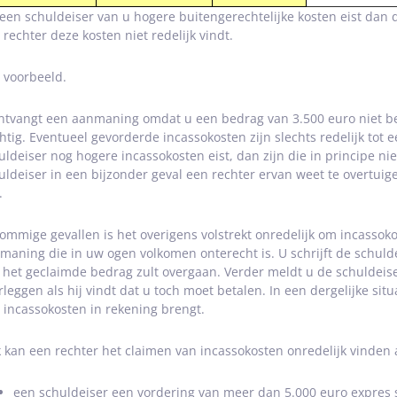
 een schuldeiser van u hogere buitengerechtelijke kosten eist dan d
 rechter deze kosten niet redelijk vindt.
 voorbeeld.
ntvangt een aanmaning omdat u een bedrag van 3.500 euro niet bet
chtig. Eventueel gevorderde incassokosten zijn slechts redelijk tot 
uldeiser nog hogere incassokosten eist, dan zijn die in principe niet
uldeiser in een bijzonder geval een rechter ervan weet te overtuig
.
sommige gevallen is het overigens volstrekt onredelijk om incassoko
maning die in uw ogen volkomen onterecht is. U schrijft de schuldei
 het geclaimde bedrag zult overgaan. Verder meldt u de schuldeise
rleggen als hij vindt dat u toch moet betalen. In een dergelijke situa
 incassokosten in rekening brengt.
 kan een rechter het claimen van incassokosten onredelijk vinden a
een schuldeiser een vordering van meer dan 5.000 euro expres s