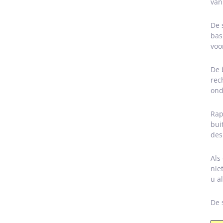
van
De 
bas
voo
De 
rec
ond
Rap
bui
des
Als
nie
u a
De s