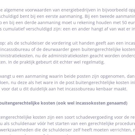
de algemene voorwaarden van energiebedrijven in bijvoorbeeld op
schuldigd bent bij een eerste aanmaning. Bij een tweede aanmanin
o en bij een derde aanmaning moet u rekening houden met 50 eur
fs cumulatief verschuldigd zijn: een en ander hangt af van wat er 
 op: als de schuldeiser de vordering uit handen geeft aan een in
 incassobureau of de deurwaarder geen buitengerechtelijke kosten
inistratiekosten, nu de administratiekosten geacht worden onderd
ten. In de praktijk gebeurt dit echter wel regelmatig.
vangt u een aanmaning waarin beide posten zijn opgenomen, dan h
doen, nu deze als het ware in de post buitengerechtelijke kosten 
 voor dat u dit duidelijk aan het incassobureau kenbaar maakt.
buitengerechtelijke kosten (ook wel incassokosten genaamd)
tengerechtelijke kosten zijn een soort schadevergoeding voor de 
u als schuldenaar vóór het starten van een gerechtelijke procedur
werkzaamheden die de schuldeiser zelf heeft moeten verrichten