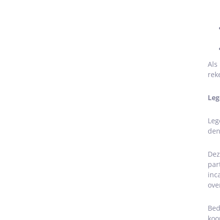
Als
rek
Leg
Leg
den
Dez
par
inc
ove
Bed
koo