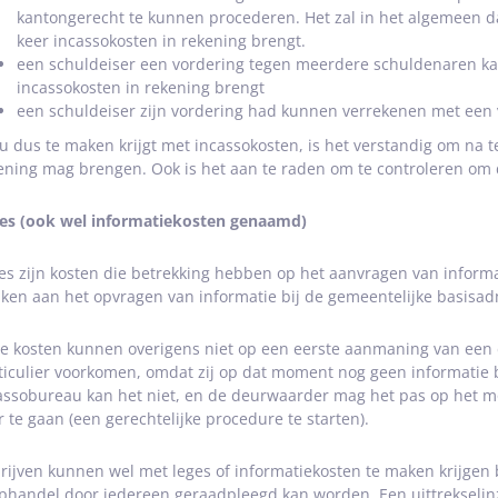
kantongerecht te kunnen procederen. Het zal in het algemeen dan
keer incassokosten in rekening brengt.
een schuldeiser een vordering tegen meerdere schuldenaren ka
incassokosten in rekening brengt
een schuldeiser zijn vordering had kunnen verrekenen met een
 u dus te maken krijgt met incassokosten, is het verstandig om na t
ening mag brengen. Ook is het aan te raden om te controleren om d
es (ook wel informatiekosten genaamd)
es zijn kosten die betrekking hebben op het aanvragen van informat
ken aan het opvragen van informatie bij de gemeentelijke basisad
e kosten kunnen overigens niet op een eerste aanmaning van een
ticulier voorkomen, omdat zij op dat moment nog geen informatie
assobureau kan het niet, en de deurwaarder mag het pas op het mo
r te gaan (een gerechtelijke procedure te starten).
rijven kunnen wel met leges of informatiekosten te maken krijgen
phandel door iedereen geraadpleegd kan worden. Een uittrekselin