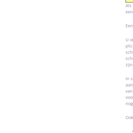
Als
een
Een
U o
pli
sch
sch
zijn
In 
aan
van
voo
nog
Ook