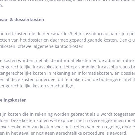
o.
eau- & dossierkosten
 betreft kosten die de deurwaarder/het incassobureau aan zijn op
etten van het dossier en daarmee gepaard gaande kosten. Denkt u 
tikosten, oftewel algemene kantoorkosten.
e kosten worden, net als de informatiekosten en de administratie
tengerechtelijke incassokosten. Let op: sommige incassobureaus 
tengerechtelijke kosten in rekening én informatiekosten, én dossier
en al deze kosten onderdeel uit te maken van de buitengerechtelij
tengerechtelijke kosten verschuldigd.
elingskosten
 zijn kosten die in rekening worden gebracht als u wordt toegestaa
doen. Deze kosten zullen wel expliciet met u overeengekomen moe
 overeenkomen van kosten voor het treffen van een regeling door
een in het geval er nog geen gerechtelijke procedure is gevoerd.