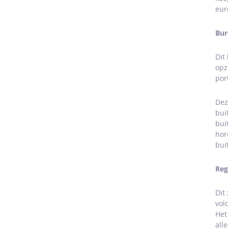
eur
Bur
Dit
opz
por
Dez
bui
bui
hor
bui
Reg
Dit
vol
Het
all