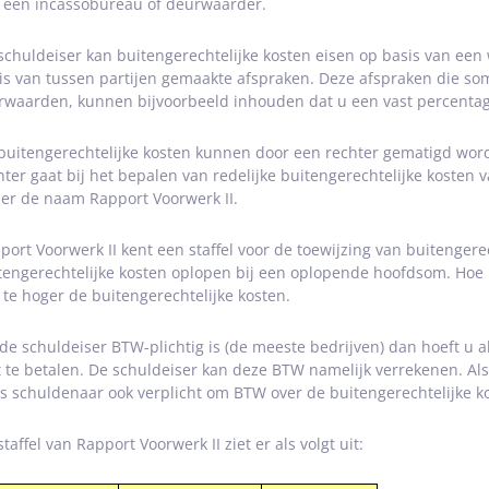
 een incassobureau of deurwaarder.
schuldeiser kan buitengerechtelijke kosten eisen op basis van een 
is van tussen partijen gemaakte afspraken. Deze afspraken die s
rwaarden, kunnen bijvoorbeeld inhouden dat u een vast percentag
buitengerechtelijke kosten kunnen door een rechter gematigd word
hter gaat bij het bepalen van redelijke buitengerechtelijke kosten v
er de naam Rapport Voorwerk II.
port Voorwerk II kent een staffel voor de toewijzing van buitengere
tengerechtelijke kosten oplopen bij een oplopende hoofdsom. Hoe 
 te hoger de buitengerechtelijke kosten.
 de schuldeiser BTW-plichtig is (de meeste bedrijven) dan hoeft u
t te betalen. De schuldeiser kan deze BTW namelijk verrekenen. Als
ls schuldenaar ook verplicht om BTW over de buitengerechtelijke ko
taffel van Rapport Voorwerk II ziet er als volgt uit: