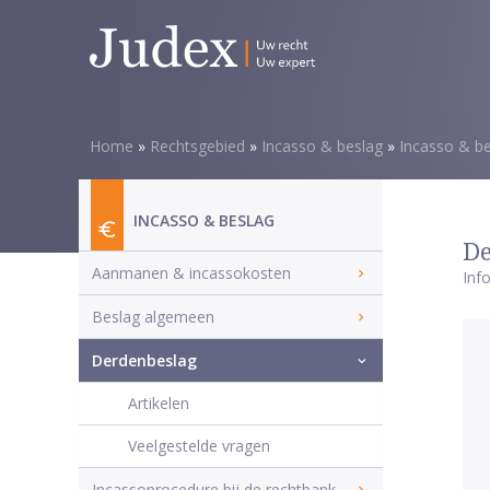
Home
»
Rechtsgebied
»
Incasso & beslag
»
Incasso & b
INCASSO & BESLAG
De
Aanmanen & incassokosten
Inf
Beslag algemeen
Derdenbeslag
Artikelen
Veelgestelde vragen
Incassoprocedure bij de rechtbank