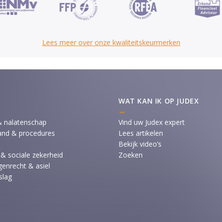
Lees meer over onze kwaliteitskeurmerken
WAT KAN IK OP JUDEX
& nalatenschap
Vind uw Judex expert
and & procedures
Lees artikelen
Bekijk video’s
 & sociale zekerheid
Zoeken
enrecht & asiel
slag