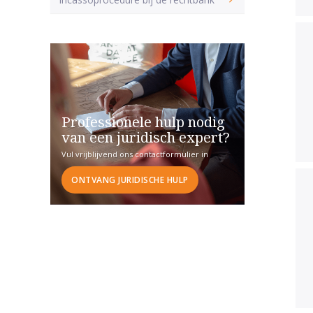
Professionele hulp nodig
van een juridisch expert?
Vul vrijblijvend ons contactformulier in
ONTVANG JURIDISCHE HULP