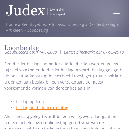
Toggle
menu
Home
»
Rechtsgebied
»
Incasso & beslag
»
Derdenbeslag
»
Artikelen
»
Loonbeslag
Loonbeslag
Gepubliceerd op: 14-06-2009
|
Laatst bijgewerkt op: 07-03-2018
Een derdenbeslag kan onder allerlei derden worden gelegd.
Bij veel voorkomende derdenbeslagen wordt beslag gelegd bij
de belastingdienst (op bijvoorbeeld toeslagen), maar ook kunt
u denken aan beslag bij een verzekeraar. De meest
voorkomende vormen van derdenbeslag zijn:
beslag op loon
beslag op de bankrekening
Als er beslag gelegd wordt bij een werkgever, dan gaat het
om een arbeidsovereenkomst op grond waarvan de
werkgever ook in de toekomst nog loon verschuldigd zal zijn