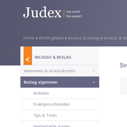
Home
»
Rechtsgebied
»
Incasso & beslag
»
Incasso & b
INCASSO & BESLAG
Be
Aanmanen & incassokosten
Beslag algemeen
Artikelen
Praktijkvoorbeelden
Tips & Tricks
Veelgestelde vragen