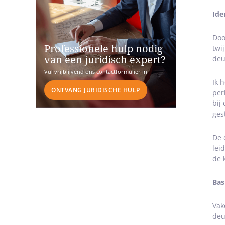
Ide
Doo
Professionele hulp nodig
twi
deu
van een juridisch expert?
Vul vrijblijvend ons contactformulier in
Ik 
ONTVANG JURIDISCHE HULP
per
bij
ges
De 
lei
de 
Bas
Vak
deu