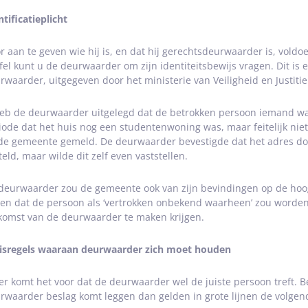
ntificatieplicht
r aan te geven wie hij is, en dat hij gerechtsdeurwaarder is, voldo
jfel kunt u de deurwaarder om zijn identiteitsbewijs vragen. Dit is 
rwaarder, uitgegeven door het ministerie van Veiligheid en Justitie
heb de deurwaarder uitgelegd dat de betrokken persoon iemand wa
iode dat het huis nog een studentenwoning was, maar feitelijk niet
 de gemeente gemeld. De deurwaarder bevestigde dat het adres do
teld, maar wilde dit zelf even vaststellen.
deurwaarder zou de gemeente ook van zijn bevindingen op de hoogt
den dat de persoon als ‘vertrokken onbekend waarheen’ zou worden
komst van de deurwaarder te maken krijgen.
isregels waaraan deurwaarder zich moet houden
er komt het voor dat de deurwaarder wel de juiste persoon treft. B
rwaarder beslag komt leggen dan gelden in grote lijnen de volgend