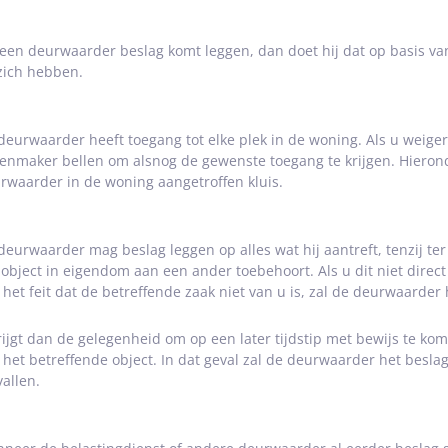
 een deurwaarder beslag komt leggen, dan doet hij dat op basis van 
 zich hebben.
deurwaarder heeft toegang tot elke plek in de woning. Als u weige
tenmaker bellen om alsnog de gewenste toegang te krijgen. Hieron
rwaarder in de woning aangetroffen kluis.
deurwaarder mag beslag leggen op alles wat hij aantreft, tenzij te
 object in eigendom aan een ander toebehoort. Als u dit niet dire
 het feit dat de betreffende zaak niet van u is, zal de deurwaarde
rijgt dan de gelegenheid om op een later tijdstip met bewijs te kom
 het betreffende object. In dat geval zal de deurwaarder het besla
vallen.