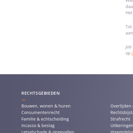
Wan
daa
Het
Tot
aan
Job
op
RECHTSGEBIEDEN
Bouwen, wonen & huren
Overlijden
Consumentenrecht
Rechtsbijs
Familie & echtscheiding
Strafrecht
Incasso & beslag
Uitkeringen
Letselschade & ongevallen
Vreemdelin