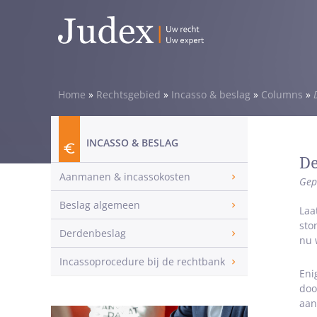
Home
»
Rechtsgebied
»
Incasso & beslag
»
Columns
»
INCASSO & BESLAG
De
Aanmanen & incassokosten
Gep
Beslag algemeen
Laa
sto
Derdenbeslag
nu 
Incassoprocedure bij de rechtbank
Eni
doo
aan