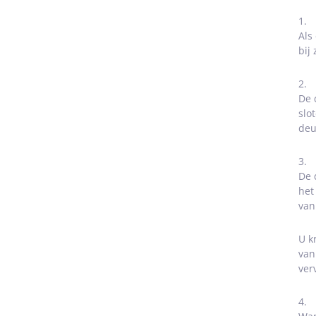
1.
Als
bij
2.
De 
slo
deu
3.
De 
het
van
U k
van
ver
4.