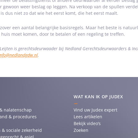
neer de belastingdienst of andere deurwaarder al eerder beslag
r gewoon weer beslag op leggen. Na verkoop van de spullen verde
 is dus niet zo dat wie het eerst komt, die het eerst maalt.
 zover een aantal belangrijke basisregels. Maar het beste is natuu
 huis moet komen, door te betalen of een regeling te treffen.
 Leijten is gerechtsdeurwaader bij
Nedland
Gerechtsdeurwaarders & Inc
info@nedlandgdw.nl
.
WAT KAN IK OP JUDEX
 & nalatenschap
Vind uw Judex expert
tand & procedures
Lees artikelen
Bekijk video’s
 & sociale zekerheid
Zoeken
genrecht & asiel