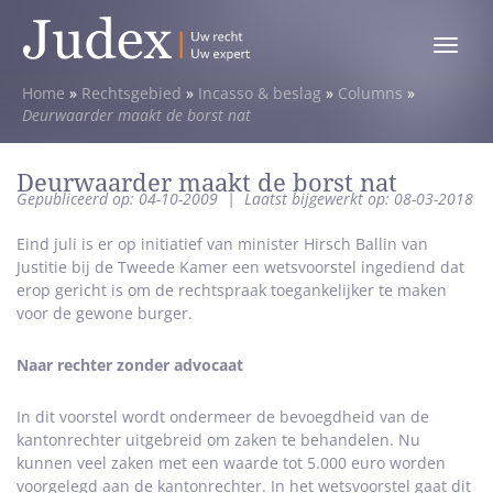
Toggle
menu
Home
»
Rechtsgebied
»
Incasso & beslag
»
Columns
»
Deurwaarder maakt de borst nat
Deurwaarder maakt de borst nat
Gepubliceerd op: 04-10-2009
|
Laatst bijgewerkt op: 08-03-2018
Eind juli is er op initiatief van minister Hirsch Ballin van
Justitie bij de Tweede Kamer een wetsvoorstel ingediend dat
erop gericht is om de rechtspraak toegankelijker te maken
voor de gewone burger.
Naar rechter zonder advocaat
In dit voorstel wordt ondermeer de bevoegdheid van de
kantonrechter uitgebreid om zaken te behandelen. Nu
kunnen veel zaken met een waarde tot 5.000 euro worden
voorgelegd aan de kantonrechter. In het wetsvoorstel gaat dit