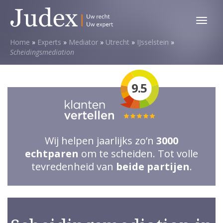
Toggl
menu
Home
»
Experts
»
Mediator
»
Utrecht
»
IJsselstein
»
Scheidingsmediation
9.5
Totale
waardering:
Wij helpen jaarlijks zo’n
3000
5
echtparen
om te scheiden. Tot volle
van
tevredenheid van
beide partijen
.
5
sterren