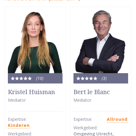
(10
)
(3
)
Totale
Totale
waardering:
waardering:
Kristel Huisman
Bert le Blanc
5
5
Mediator
Mediator
van
van
5
5
sterren
sterren
Expertise:
Expertise:
Allround
Kinderen
Werkgebied:
Werkgebied:
Omgeving Utrecht,