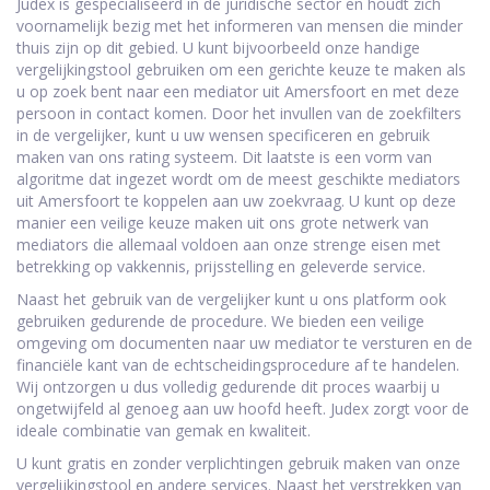
Judex is gespecialiseerd in de juridische sector en houdt zich
voornamelijk bezig met het informeren van mensen die minder
thuis zijn op dit gebied. U kunt bijvoorbeeld onze handige
vergelijkingstool gebruiken om een gerichte keuze te maken als
u op zoek bent naar een mediator uit Amersfoort en met deze
persoon in contact komen. Door het invullen van de zoekfilters
in de vergelijker, kunt u uw wensen specificeren en gebruik
maken van ons rating systeem. Dit laatste is een vorm van
algoritme dat ingezet wordt om de meest geschikte mediators
uit Amersfoort te koppelen aan uw zoekvraag. U kunt op deze
manier een veilige keuze maken uit ons grote netwerk van
mediators die allemaal voldoen aan onze strenge eisen met
betrekking op vakkennis, prijsstelling en geleverde service.
Naast het gebruik van de vergelijker kunt u ons platform ook
gebruiken gedurende de procedure. We bieden een veilige
omgeving om documenten naar uw mediator te versturen en de
financiële kant van de echtscheidingsprocedure af te handelen.
Wij ontzorgen u dus volledig gedurende dit proces waarbij u
ongetwijfeld al genoeg aan uw hoofd heeft. Judex zorgt voor de
ideale combinatie van gemak en kwaliteit.
U kunt gratis en zonder verplichtingen gebruik maken van onze
vergelijkingstool en andere services. Naast het verstrekken van