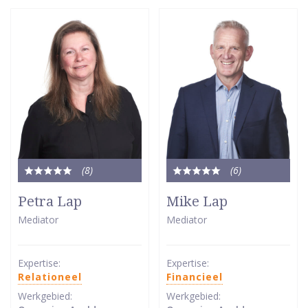
(8
)
(6
)
Totale
Totale
waardering:
waardering:
Petra Lap
Mike Lap
5
5
Mediator
Mediator
van
van
5
5
sterren
sterren
Expertise:
Expertise:
Relationeel
Financieel
Werkgebied:
Werkgebied: