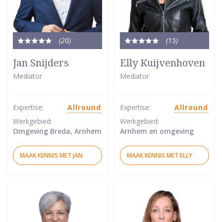
(20
)
(15
)
Totale
Totale
waardering:
waardering:
Jan Snijders
Elly Kuijvenhoven
5
5
Mediator
Mediator
van
van
5
5
sterren
sterren
Expertise:
Allround
Expertise:
Allround
Werkgebied:
Werkgebied:
Omgeving Breda, Arnhem
Arnhem en omgeving
MAAK KENNIS MET JAN
MAAK KENNIS MET ELLY