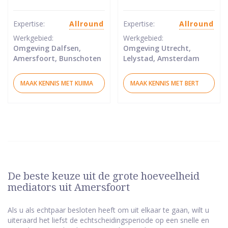
5
5
sterren
sterren
Expertise:
Allround
Expertise:
Allround
Werkgebied:
Werkgebied:
Omgeving Dalfsen,
Omgeving Utrecht,
Amersfoort, Bunschoten
Lelystad, Amsterdam
MAAK KENNIS MET KUIMA
MAAK KENNIS MET BERT
De beste keuze uit de grote hoeveelheid
mediators uit Amersfoort
Als u als echtpaar besloten heeft om uit elkaar te gaan, wilt u
uiteraard het liefst de echtscheidingsperiode op een snelle en