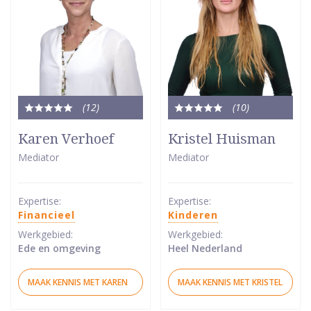
(12
)
(10
)
Totale
Totale
waardering:
waardering:
Karen Verhoef
Kristel Huisman
5
5
Mediator
Mediator
van
van
5
5
sterren
sterren
Expertise:
Expertise:
Financieel
Kinderen
Werkgebied:
Werkgebied:
Ede en omgeving
Heel Nederland
MAAK KENNIS MET KAREN
MAAK KENNIS MET KRISTEL