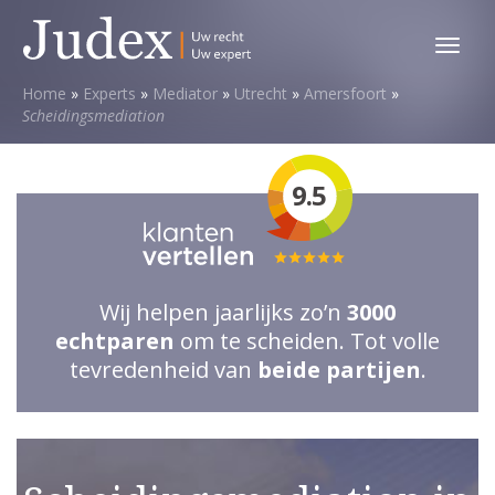
Toggl
menu
Home
»
Experts
»
Mediator
»
Utrecht
»
Amersfoort
»
Scheidingsmediation
9.5
Totale
waardering:
Wij helpen jaarlijks zo’n
3000
5
echtparen
om te scheiden. Tot volle
van
tevredenheid van
beide partijen
.
5
sterren