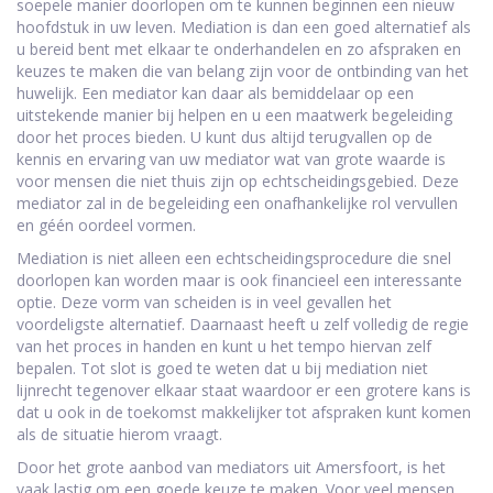
soepele manier doorlopen om te kunnen beginnen een nieuw
hoofdstuk in uw leven. Mediation is dan een goed alternatief als
u bereid bent met elkaar te onderhandelen en zo afspraken en
keuzes te maken die van belang zijn voor de ontbinding van het
huwelijk. Een mediator kan daar als bemiddelaar op een
uitstekende manier bij helpen en u een maatwerk begeleiding
door het proces bieden. U kunt dus altijd terugvallen op de
kennis en ervaring van uw mediator wat van grote waarde is
voor mensen die niet thuis zijn op echtscheidingsgebied. Deze
mediator zal in de begeleiding een onafhankelijke rol vervullen
en géén oordeel vormen.
Mediation is niet alleen een echtscheidingsprocedure die snel
doorlopen kan worden maar is ook financieel een interessante
optie. Deze vorm van scheiden is in veel gevallen het
voordeligste alternatief. Daarnaast heeft u zelf volledig de regie
van het proces in handen en kunt u het tempo hiervan zelf
bepalen. Tot slot is goed te weten dat u bij mediation niet
lijnrecht tegenover elkaar staat waardoor er een grotere kans is
dat u ook in de toekomst makkelijker tot afspraken kunt komen
als de situatie hierom vraagt.
Door het grote aanbod van mediators uit Amersfoort, is het
vaak lastig om een goede keuze te maken. Voor veel mensen