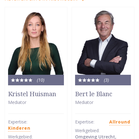
(10
)
(3
)
Totale
Totale
waardering:
waardering:
Kristel Huisman
Bert le Blanc
5
5
Mediator
Mediator
van
van
5
5
sterren
sterren
Expertise:
Expertise:
Allround
Kinderen
Werkgebied:
Werkgebied:
Omgeving Utrecht,