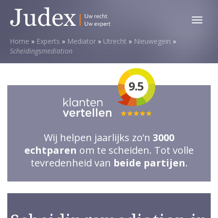
Toggl
menu
Home
»
Experts
»
Mediator
»
Utrecht
»
Nieuwegein
»
Scheidingsmediation
9.5
Totale
waardering:
Wij helpen jaarlijks zo’n
3000
5
echtparen
om te scheiden. Tot volle
van
tevredenheid van
beide partijen
.
5
sterren