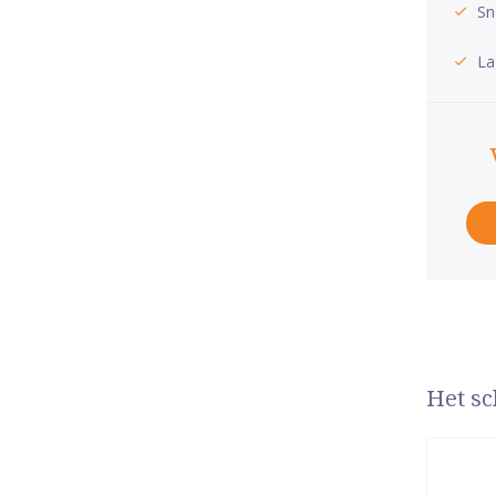
Sn
La
Het sc