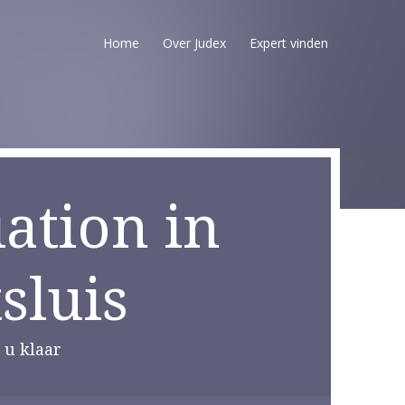
Home
Over Judex
Expert vinden
ation in
sluis
 u klaar