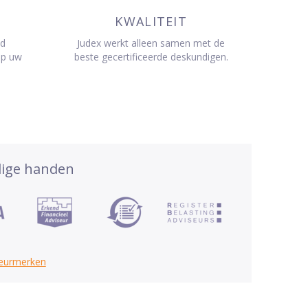
KWALITEIT
jd
Judex werkt alleen samen met de
op uw
beste gecertificeerde deskundigen.
dige handen
keurmerken