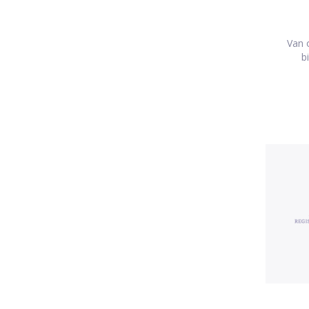
Van o
b