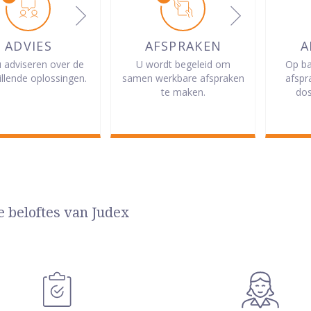
ADVIES
AFSPRAKEN
A
u adviseren over de
U wordt begeleid om
Op ba
illende oplossingen.
samen werkbare afspraken
afspr
te maken.
dos
e beloftes van Judex