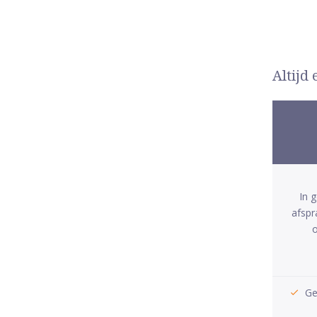
Altijd
In 
afspr
o
Ge