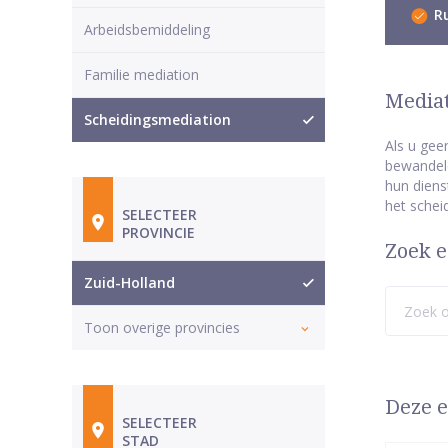
Ru
Arbeidsbemiddeling
Familie mediation
Mediat
Scheidingsmediation
Als u gee
bewandele
hun diens
het schei
SELECTEER
PROVINCIE
Zoek e
Zuid-Holland
Toon overige provincies
Deze e
SELECTEER
STAD