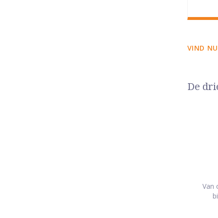
VIND NU
De dri
Van o
b