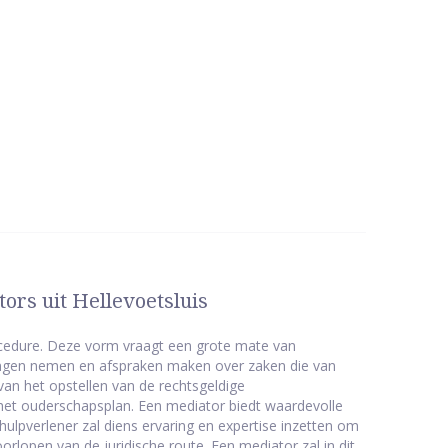
ors uit Hellevoetsluis
cedure. Deze vorm vraagt een grote mate van
singen nemen en afspraken maken over zaken die van
van het opstellen van de rechtsgeldige
het ouderschapsplan. Een mediator biedt waardevolle
hulpverlener zal diens ervaring en expertise inzetten om
orlopen van de juridische route. Een mediator zal in dit