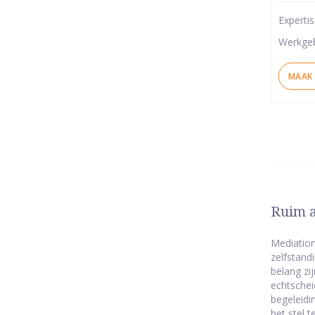
5
Experti
ster
Werkge
MAAK 
Ruim a
Mediation
zelfstand
belang zi
echtschei
begeleidi
het stel 