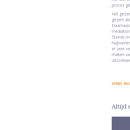
proces gé
Het gezam
gezien al
Daarnaast
mediation
Steeds me
hulpverle
er zeer v
maken van
uitzoekwe
VIND NU
Altijd