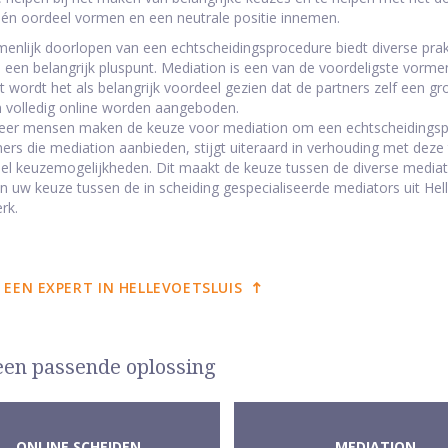
én oordeel vormen en een neutrale positie innemen.
enlijk doorlopen van een echtscheidingsprocedure biedt diverse prakt
s een belangrijk pluspunt. Mediation is een van de voordeligste vorm
 wordt het als belangrijk voordeel gezien dat de partners zelf een g
 volledig online worden aangeboden.
er mensen maken de keuze voor mediation om een echtscheidingspro
ners die mediation aanbieden, stijgt uiteraard in verhouding met deze 
eel keuzemogelijkheden. Dit maakt de keuze tussen de diverse mediator
 uw keuze tussen de in scheiding gespecialiseerde mediators uit Helle
rk.
 EEN EXPERT IN HELLEVOETSLUIS
 een passende oplossing
ONLINE SCHEIDEN
MEDIATION