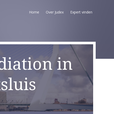
Home
Over Judex
Expert vinden
iation in
sluis