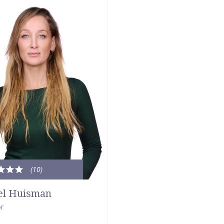
(10
)
le
dering:
el Huisman
r