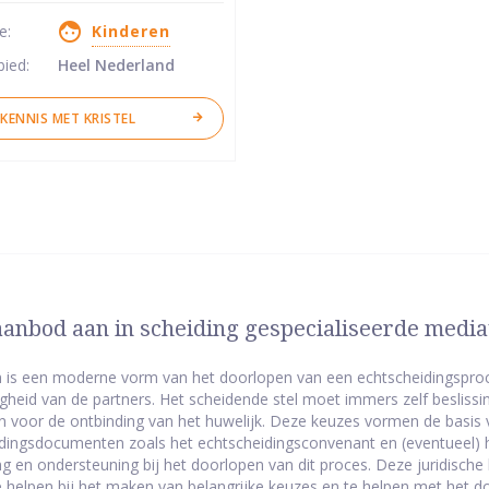
se:
Kinderen
ren
bied:
Heel Nederland
KENNIS MET KRISTEL
anbod aan in scheiding gespecialiseerde mediat
 is een moderne vorm van het doorlopen van een echtscheidingspro
igheid van de partners. Het scheidende stel moet immers zelf beslis
jn voor de ontbinding van het huwelijk. Deze keuzes vormen de basis 
dingsdocumenten zoals het echtscheidingsconvenant en (eventueel) 
ng en ondersteuning bij het doorlopen van dit proces. Deze juridische 
te helpen bij het maken van belangrijke keuzes en te helpen met het do