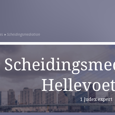
is
»
Scheidingsmediation
Scheidingsmed
Hellevoet
1 Judex expert