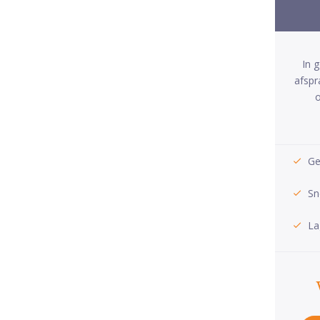
In 
afspr
o
Ge
Sn
La