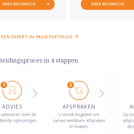
MEER INFORMATIE
MEER INFORMATIE
 EEN EXPERT IN HELLEVOETSLUIS
heidingsproces in 4 stappen
ADVIES
AFSPRAKEN
A
u adviseren over de
U wordt begeleid om
Op ba
illende oplossingen.
samen werkbare afspraken
afspr
te maken.
dos