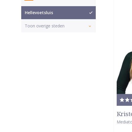
Hellevoetsluis
Toon overige steden
Tota
waar
Krist
5
Mediato
van