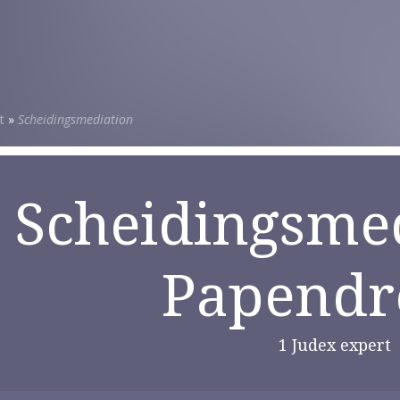
t
»
Scheidingsmediation
Scheidingsmed
Papendr
1 Judex expert