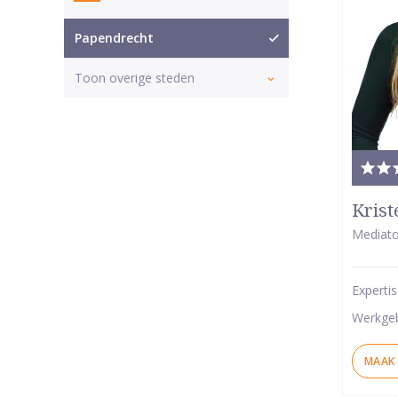
Papendrecht
Toon overige steden
Tota
waar
Krist
5
Mediato
van
5
Experti
ster
Werkge
MAAK 