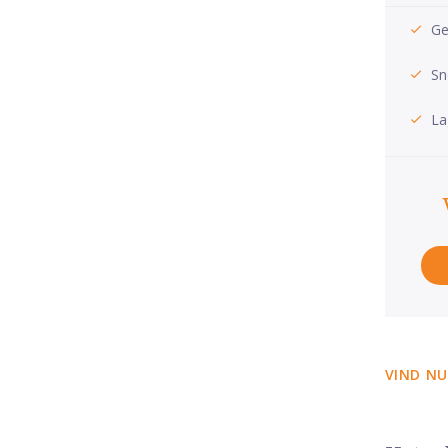
Ge
Sn
La
VIND NU