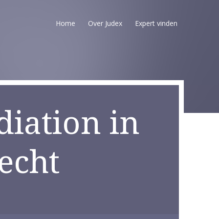
Home
Over Judex
Expert vinden
iation in
echt