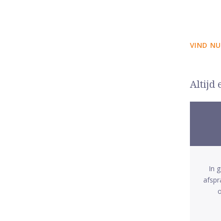
VIND NU
Altijd
In 
afspr
o