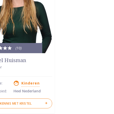
(10
)
le
dering:
el Huisman
r
se:
Kinderen
ren
bied:
Heel Nederland
KENNIS MET KRISTEL