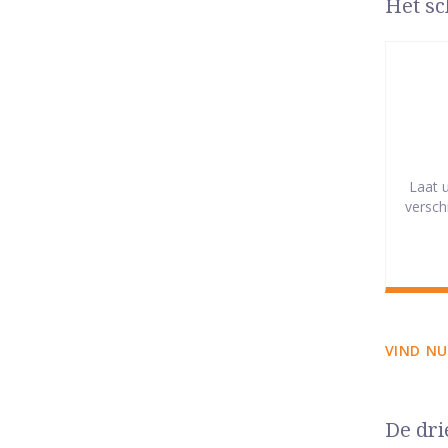
Het sc
Laat 
versch
VIND NU
De dri