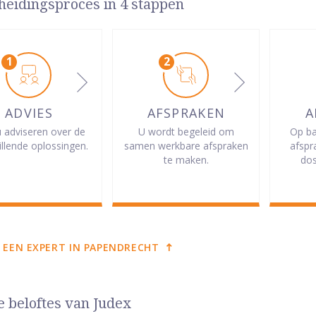
heidingsproces in 4 stappen
ADVIES
AFSPRAKEN
A
u adviseren over de
U wordt begeleid om
Op ba
illende oplossingen.
samen werkbare afspraken
afspr
te maken.
dos
 EEN EXPERT IN PAPENDRECHT
e beloftes van Judex