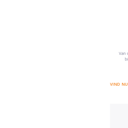
Van o
b
VIND NU