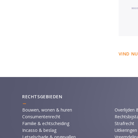
VIND NU
RECHTSGEBIEDEN
Bouwen, wonen & huren
Overlijden 
Consumentenrecht
Rechtsbijst
Familie & echtscheiding
Strafrecht
Incasso & beslag
Uitkeringen
Letselschade & ongevallen
Vreemdeling