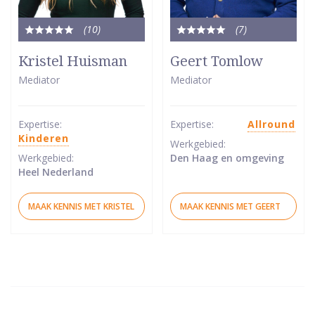
(10
)
(7
)
Totale
Totale
waardering:
waardering:
Kristel Huisman
Geert Tomlow
5
5
Mediator
Mediator
van
van
5
5
sterren
sterren
Expertise:
Expertise:
Allround
Kinderen
Werkgebied:
Werkgebied:
Den Haag en omgeving
Heel Nederland
MAAK KENNIS MET KRISTEL
MAAK KENNIS MET GEERT