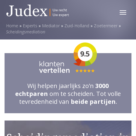
Toggl
menu
Home
»
Experts
»
Mediator
»
Zuid-Holland
»
Zoetermeer
»
Scheidingsmediation
9.5
Totale
waardering:
Wij helpen jaarlijks zo’n
3000
5
echtparen
om te scheiden. Tot volle
van
tevredenheid van
beide partijen
.
5
sterren