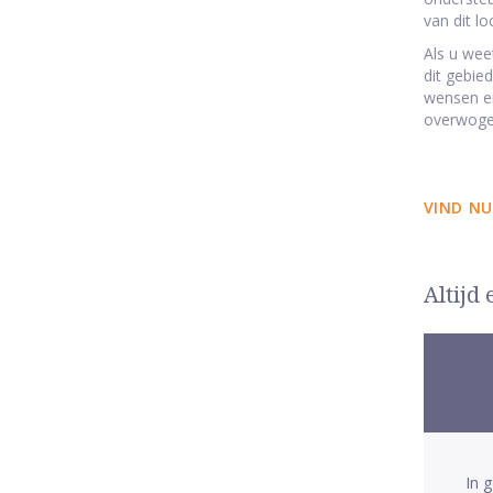
van dit l
Als u wee
dit gebie
wensen en
overwoge
VIND NU
Altijd
In 