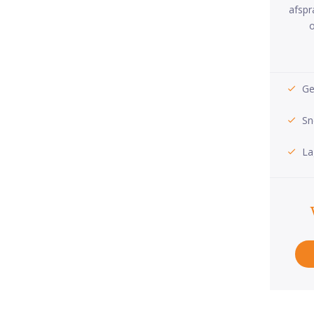
afspr
o
Ge
Sn
La