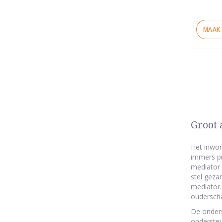
MAAK 
Groot 
Het inwon
immers pr
mediator h
stel geza
mediator.
ouderscha
De onders
ondersteu