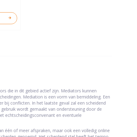
s die in dit gebied actief zijn. Mediators kunnen
scheidingen. Mediation is een vorm van bemiddeling. Een
 bij conflicten. In het laatste geval zal een scheidend
ij gebruik wordt gemaakt van ondersteuning door de
n het echtscheidingsconvenant en eventuele
n één of meer afspraken, maar ook een volledig online
scheiden genoemd. Het scheidend stel heeft het tempo