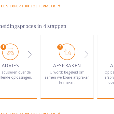
 EEN EXPERT IN ZOETERMEER
heidingsproces in 4 stappen
ADVIES
AFSPRAKEN
A
u adviseren over de
U wordt begeleid om
Op ba
illende oplossingen.
samen werkbare afspraken
afspr
te maken.
dos
 EEN EXPERT IN ZOETERMEER