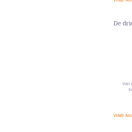
De dri
Van o
b
VIND NU