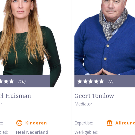
(10
)
(7
)
le
Totale
dering:
waardering:
el Huisman
Geert Tomlow
5
r
Mediator
van
5
se:
Kinderen
Expertise:
Allroun
ren
sterren
bied:
Heel Nederland
Werkgebied: