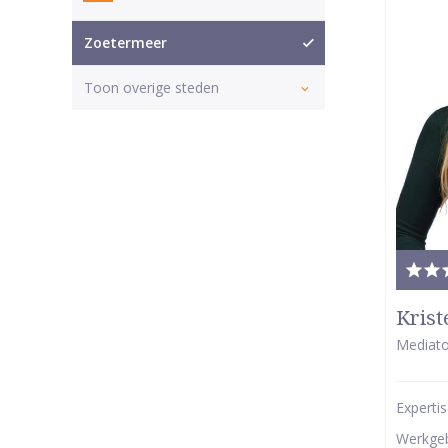
Zoetermeer
Toon overige steden
Tota
waar
Krist
5
Mediato
van
5
Experti
ster
Werkge