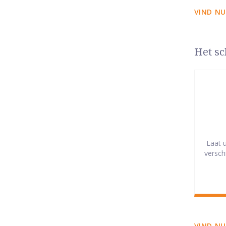
VIND NU
Het sc
Laat 
versch
VIND NU