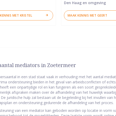
Den Haag en omgeving
KENNIS MET KRISTEL
MAAK KENNIS MET GEERT
aantal mediators in Zoetermeer
ersaantal in een stad staat vaak in verhouding met het aantal mediator
ima ondersteuning bieden in het geval van arbeidsconflicten of echt
eeft een onpartijdige rol en kan fungeren als een soort gespreksleider
menlijk afspraken maken over de afhandeling van het huwelijk waarb
 De juridische hulp zal bestaan uit de begeleiding bij het invullen va
psplan en ondersteuning gedurende de afhandeling van het proces.
teuning van een mediator kan geboden worden op locatie in vorm va
ning behoort tot de mogelijkheden. Deze laatste vorm wordt online 