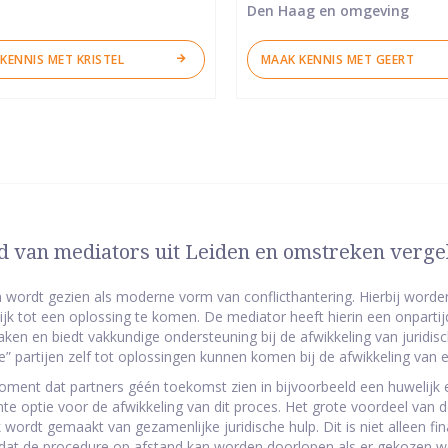
Den Haag en omgeving
KENNIS MET KRISTEL
MAAK KENNIS MET GEERT
 van mediators uit Leiden en omstreken verge
 wordt gezien als moderne vorm van conflicthantering. Hierbij worden 
jk tot een oplossing te komen. De mediator heeft hierin een onpartijd
aken en biedt vakkundige ondersteuning bij de afwikkeling van juridisc
de” partijen zelf tot oplossingen kunnen komen bij de afwikkeling van
ment dat partners géén toekomst zien in bijvoorbeeld een huwelijk e
nte optie voor de afwikkeling van dit proces. Het grote voordeel van
k wordt gemaakt van gezamenlijke juridische hulp. Dit is niet alleen fi
dat de procedure op afstand kan worden doorlopen als er gekozen wor