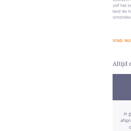
zelf het 
land die 
omstreken
VIND NU
Altijd
In 
afspr
o