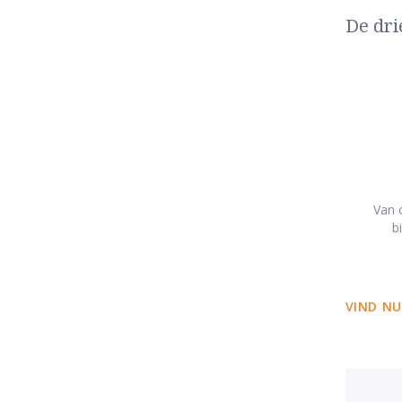
De dri
Van o
b
VIND NU