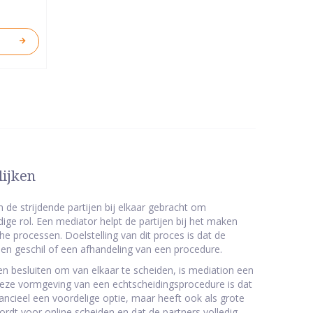
lijken
de strijdende partijen bij elkaar gebracht om
ige rol. Een mediator helpt de partijen bij het maken
he processen. Doelstelling van dit proces is dat de
 een geschil of een afhandeling van een procedure.
n besluiten om van elkaar te scheiden, is mediation een
 deze vormgeving van een echtscheidingsprocedure is dat
nancieel een voordelige optie, maar heeft ook als grote
dt voor online scheiden en dat de partners volledig