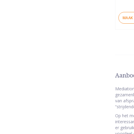
MAAK 
Aanbod
Mediation
gezamenli
van afspr
“strijden
Op het mo
interessa
er gebrui
voordeel 