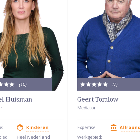
(10
)
(7
)
le
Totale
dering:
waardering:
el Huisman
Geert Tomlow
5
r
Mediator
van
5
se:
Kinderen
Expertise:
Allroun
ren
sterren
bied:
Heel Nederland
Werkgebied: