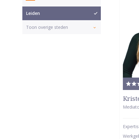
Leiden
Toon overige steden
Tota
waar
Krist
5
Mediato
van
5
Experti
ster
Werkge