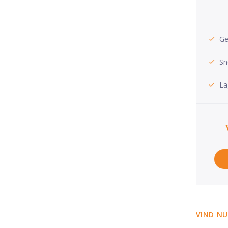
Ge
Sn
La
VIND NU