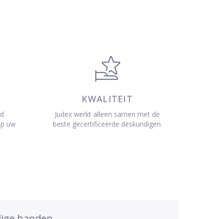
KWALITEIT
jd
Judex werkt alleen samen met de
op uw
beste gecertificeerde deskundigen.
dige handen