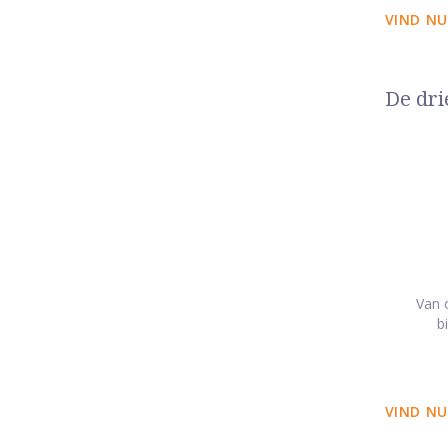
VIND NU
De dri
Van o
b
VIND NU