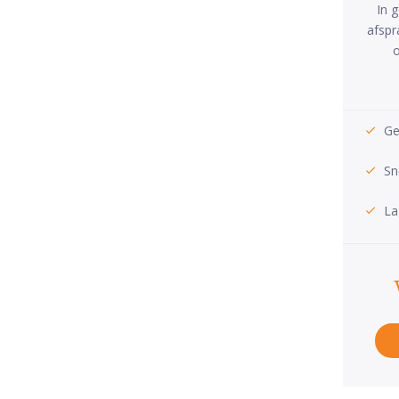
In 
afspr
o
Ge
Sn
La