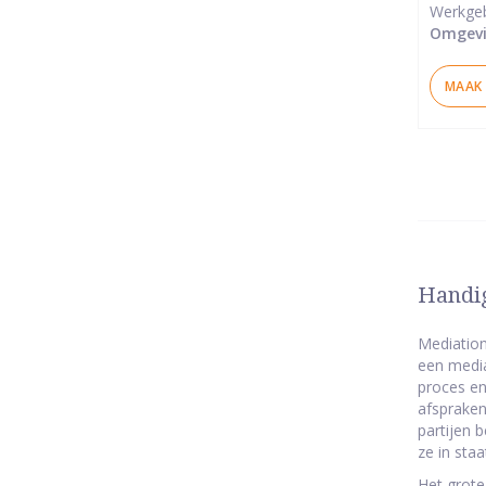
Werkge
Omgevi
MAAK 
Handig
Mediation
een media
proces en
afspraken
partijen 
ze in sta
Het grote