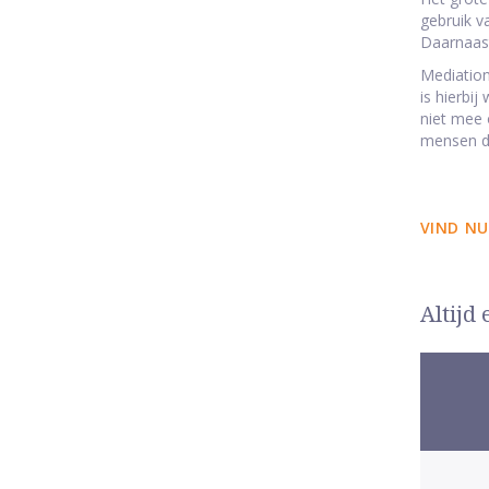
gebruik v
Daarnaast
Mediation
is hierbi
niet mee 
mensen die
VIND NU
Altijd