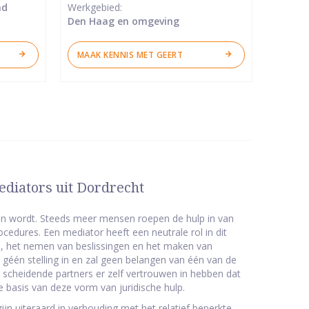
nd
Werkgebied:
Den Haag en omgeving
MAAK KENNIS MET GEERT
diators uit Dordrecht
en wordt. Steeds meer mensen roepen de hulp in van
ocedures. Een mediator heeft een neutrale rol in dit
en, het nemen van beslissingen en het maken van
 géén stelling in en zal geen belangen van één van de
e scheidende partners er zelf vertrouwen in hebben dat
e basis van deze vorm van juridische hulp.
ijn uiteraard in verhouding met het relatief beperkte