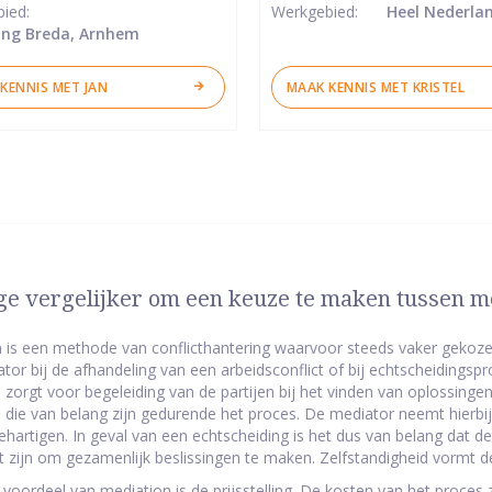
bied:
Werkgebied:
Heel Nederla
ng Breda, Arnhem
KENNIS MET JAN
MAAK KENNIS MET KRISTEL
e vergelijker om een keuze te maken tussen me
 is een methode van conflicthantering waarvoor steeds vaker gekoz
tor bij de afhandeling van een arbeidsconflict of bij echtscheidingspr
 zorgt voor begeleiding van de partijen bij het vinden van oplossing
 die van belang zijn gedurende het proces. De mediator neemt hierbij
behartigen. In geval van een echtscheiding is het dus van belang dat d
at zijn om gezamenlijk beslissingen te maken. Zelfstandigheid vormt d
 voordeel van mediation is de prijsstelling. De kosten van het proces z