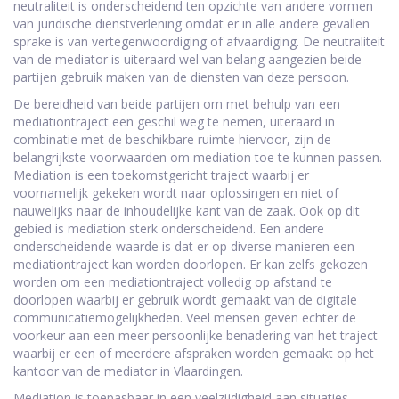
neutraliteit is onderscheidend ten opzichte van andere vormen
van juridische dienstverlening omdat er in alle andere gevallen
sprake is van vertegenwoordiging of afvaardiging. De neutraliteit
van de mediator is uiteraard wel van belang aangezien beide
partijen gebruik maken van de diensten van deze persoon.
De bereidheid van beide partijen om met behulp van een
mediationtraject een geschil weg te nemen, uiteraard in
combinatie met de beschikbare ruimte hiervoor, zijn de
belangrijkste voorwaarden om mediation toe te kunnen passen.
Mediation is een toekomstgericht traject waarbij er
voornamelijk gekeken wordt naar oplossingen en niet of
nauwelijks naar de inhoudelijke kant van de zaak. Ook op dit
gebied is mediation sterk onderscheidend. Een andere
onderscheidende waarde is dat er op diverse manieren een
mediationtraject kan worden doorlopen. Er kan zelfs gekozen
worden om een mediationtraject volledig op afstand te
doorlopen waarbij er gebruik wordt gemaakt van de digitale
communicatiemogelijkheden. Veel mensen geven echter de
voorkeur aan een meer persoonlijke benadering van het traject
waarbij er een of meerdere afspraken worden gemaakt op het
kantoor van de mediator in Vlaardingen.
Mediation is toepasbaar in een veelzijdigheid aan situaties.