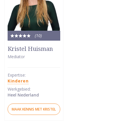
(10
)
Totale
waardering:
Kristel Huisman
5
Mediator
van
5
sterren
Expertise:
Kinderen
Werkgebied:
Heel Nederland
MAAK KENNIS MET KRISTEL