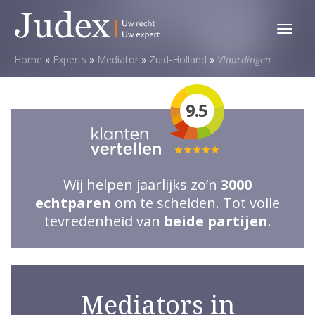
Toggl
menu
Home
»
Experts
»
Mediator
»
Zuid-Holland
»
Vlaardingen
9.5
Totale
waardering:
Wij helpen jaarlijks zo’n
3000
5
echtparen
om te scheiden. Tot volle
van
tevredenheid van
beide partijen
.
5
sterren
Mediators in