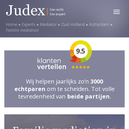
Toggl
menu
Home
»
Experts
»
Mediator
»
Zuid-Holland
»
Rotterdam
»
Familie mediation
9.5
Totale
waardering:
Wij helpen jaarlijks zo’n
3000
5
echtparen
om te scheiden. Tot volle
van
tevredenheid van
beide partijen
.
5
sterren