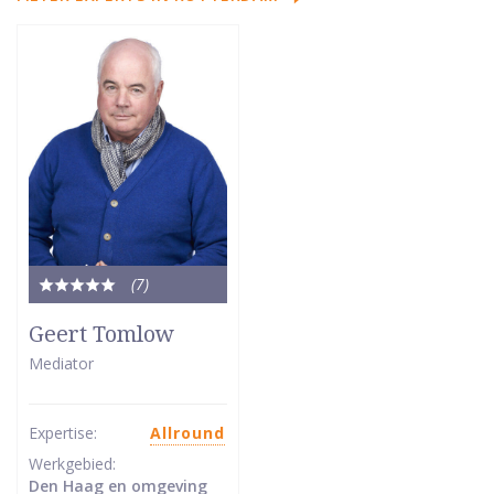
(7
)
Totale
waardering:
Geert Tomlow
5
Mediator
van
5
sterren
Expertise:
Allround
Werkgebied:
Den Haag en omgeving