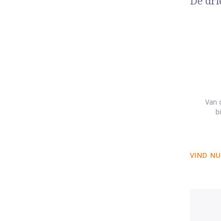
De dri
Van o
b
VIND NU