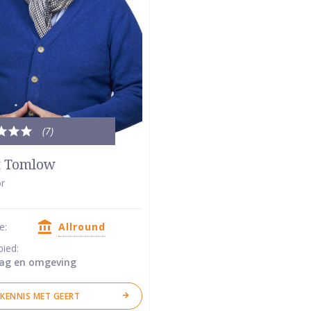
(7
)
le
dering:
t Tomlow
r
se:
Allround
ren
bied:
ag en omgeving
KENNIS MET GEERT