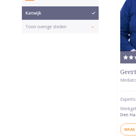
Katwijk
Toon overige steden
Tota
waar
Geer
5
Mediato
van
5
Experti
ster
Werkge
Den Ha
MAAK 