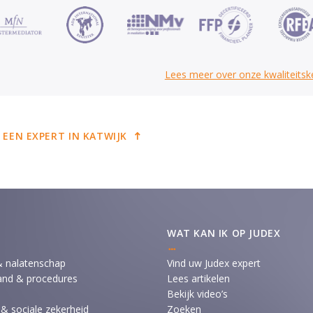
Lees meer over onze kwaliteits
 EEN EXPERT IN KATWIJK
WAT KAN IK OP JUDEX
& nalatenschap
Vind uw Judex expert
and & procedures
Lees artikelen
Bekijk video’s
 & sociale zekerheid
Zoeken