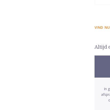
VIND NU
Altijd
In 
afspr
o