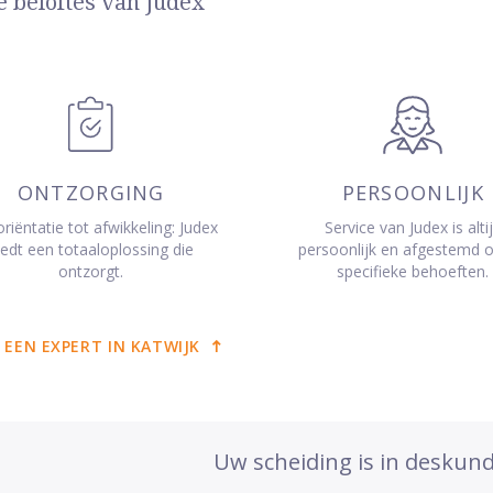
e beloftes van Judex
ONTZORGING
PERSOONLIJK
riëntatie tot afwikkeling: Judex
Service van Judex is alti
iedt een totaaloplossing die
persoonlijk en afgestemd 
ontzorgt.
specifieke behoeften.
 EEN EXPERT IN KATWIJK
Uw scheiding is in deskun