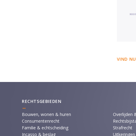
VIND NU
RECHTSGEBIEDEN
Bouwen, wonen & huren
Overlijden 
Consumentenrecht
Rechtsbijst
Familie & echtscheiding
Strafrecht
Incasso & beslag
Uitkeringen