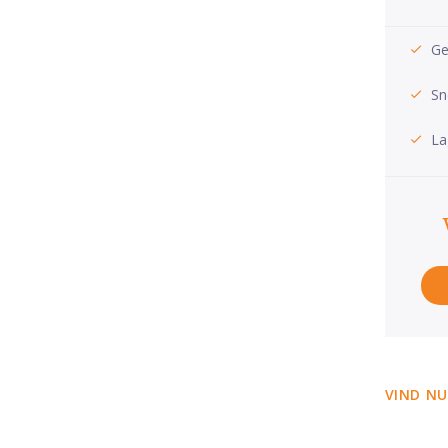
Ge
Sn
La
VIND NU