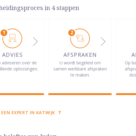
heidingsproces in 4 stappen
ADVIES
AFSPRAKEN
A
u adviseren over de
U wordt begeleid om
Op ba
illende oplossingen.
samen werkbare afspraken
afspr
te maken.
dos
 EEN EXPERT IN KATWIJK