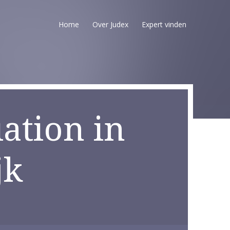
Home
Over Judex
Expert vinden
ation in
jk