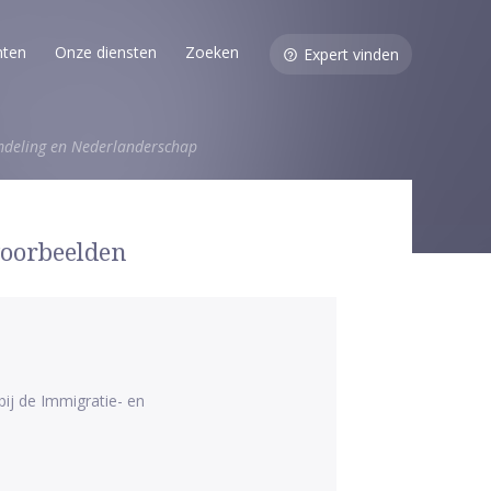
nten
Onze diensten
Zoeken
Expert vinden
deling en Nederlanderschap
voorbeelden
 bij de Immigratie- en