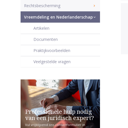
Rechtsbescherming
Vreemdeling en Nederlanderschap
Artikelen
Documenten
Praktijkvoorbeelden
Veelgestelde vragen
Professionele hulp nodig
van een juridisch expert?
Vul vrijblijvend ons contactformulier in