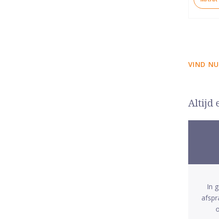
VIND NU
Altijd
In 
afspr
o