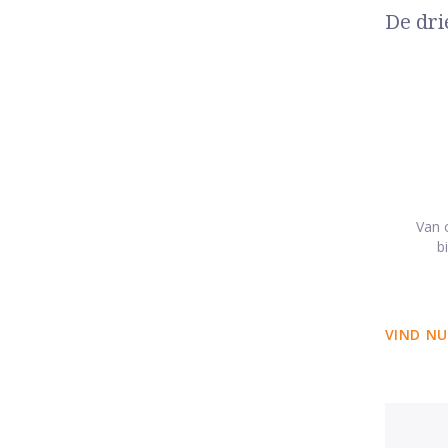
De dri
Van o
b
VIND NU