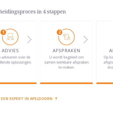
heidingsproces in 4 stappen
ADVIES
AFSPRAKEN
A
u adviseren over de
U wordt begeleid om
Op ba
illende oplossingen.
samen werkbare afspraken
afspr
te maken.
dos
 EEN EXPERT IN APELDOORN