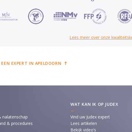
Lees meer over onze kwaliteits
 EEN EXPERT IN APELDOORN
WAT KAN IK OP JUDEX
& nalatenschap
Vind uw Judex expert
and & procedures
Lees artikelen
Bekijk video’s