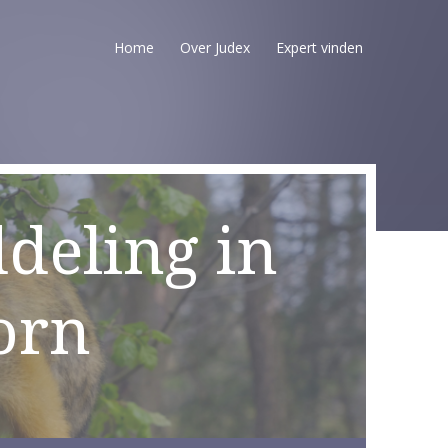
Home
Over Judex
Expert vinden
deling in
orn