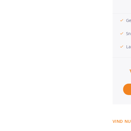
Ge
Sn
La
VIND NU