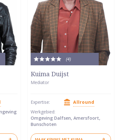
(4
)
Totale
waardering:
Kuima Duijst
5
Mediator
van
5
d
Expertise:
Allround
sterren
mgeving
Werkgebied:
Omgeving Dalfsen, Amersfoort,
Bunschoten
MAAK KENNIS MET KUIMA