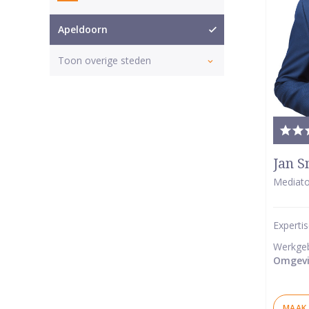
Apeldoorn
Toon overige steden
Tota
waar
Jan S
5
Mediato
van
5
Experti
ster
Werkge
Omgevi
MAAK 