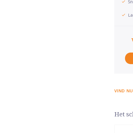
Sn
La
VIND NU
Het sc