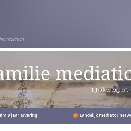
lie mediation
amilie mediati
1 Judex expert
im 9 jaar ervaring
Landelijk mediator netw