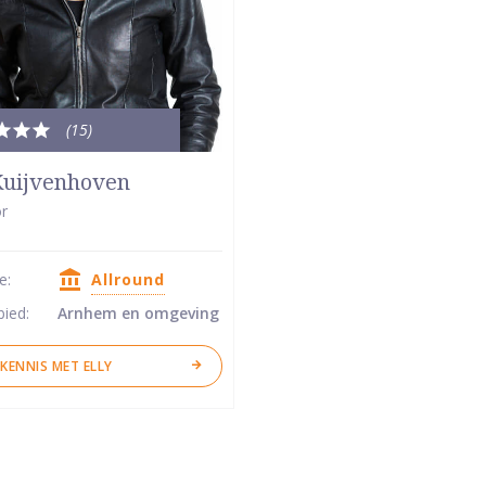
(15
)
le
dering:
Kuijvenhoven
r
se:
Allround
ren
bied:
Arnhem en omgeving
KENNIS MET ELLY