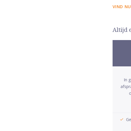
VIND NU
Altijd
In 
afspr
o
Ge