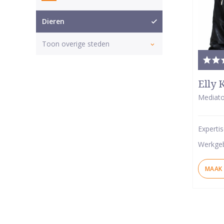
Dieren
Toon overige steden
Tota
waar
Elly 
5
Mediato
van
5
Experti
ster
Werkge
MAAK 