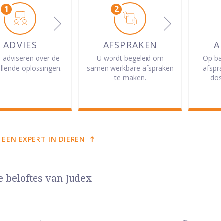
ADVIES
AFSPRAKEN
A
u adviseren over de
U wordt begeleid om
Op ba
illende oplossingen.
samen werkbare afspraken
afspr
te maken.
dos
 EEN EXPERT IN DIEREN
e beloftes van Judex