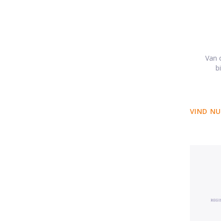
Van o
b
VIND NU