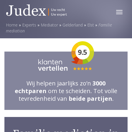
Toggl
menu
Home
»
Experts
»
Mediator
»
Gelderland
»
Elst
»
Familie
mediation
9.5
Totale
waardering:
Wij helpen jaarlijks zo’n
3000
5
echtparen
om te scheiden. Tot volle
van
tevredenheid van
beide partijen
.
5
sterren