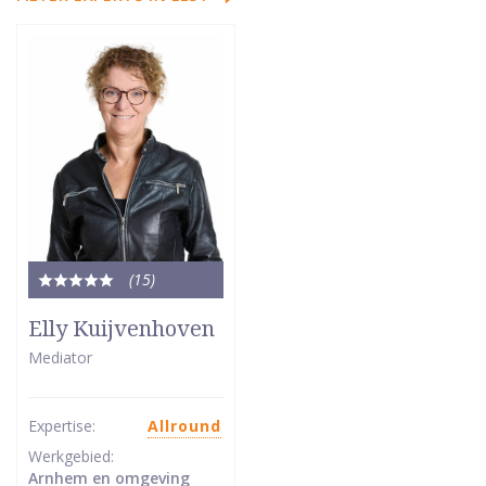
(15
)
Totale
waardering:
Elly Kuijvenhoven
5
Mediator
van
5
sterren
Expertise:
Allround
Werkgebied:
Arnhem en omgeving