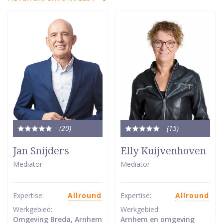
(20
)
(15
)
Totale
Totale
waardering:
waardering:
Jan Snijders
Elly Kuijvenhoven
5
5
Mediator
Mediator
van
van
5
5
sterren
sterren
Expertise:
Allround
Expertise:
Allround
Werkgebied:
Werkgebied:
Omgeving Breda, Arnhem
Arnhem en omgeving