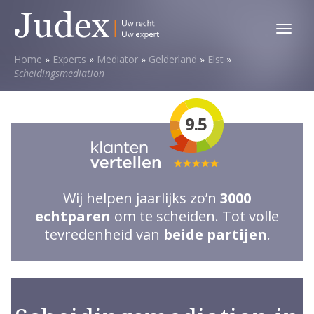
Toggl
menu
Home
»
Experts
»
Mediator
»
Gelderland
»
Elst
»
Scheidingsmediation
9.5
Totale
waardering:
Wij helpen jaarlijks zo’n
3000
5
echtparen
om te scheiden. Tot volle
van
tevredenheid van
beide partijen
.
5
sterren