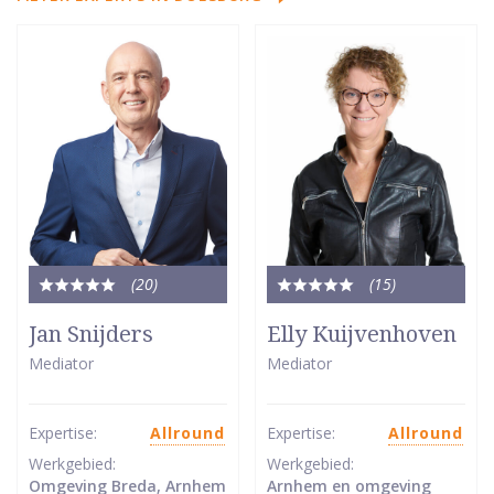
(20
)
(15
)
Totale
Totale
waardering:
waardering:
Jan Snijders
Elly Kuijvenhoven
5
5
Mediator
Mediator
van
van
5
5
sterren
sterren
Expertise:
Allround
Expertise:
Allround
Werkgebied:
Werkgebied:
Omgeving Breda, Arnhem
Arnhem en omgeving