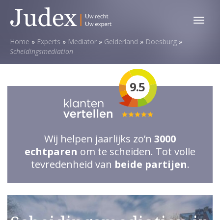
Toggl
menu
Home
»
Experts
»
Mediator
»
Gelderland
»
Doesburg
»
Scheidingsmediation
9.5
Totale
waardering:
Wij helpen jaarlijks zo’n
3000
5
echtparen
om te scheiden. Tot volle
van
tevredenheid van
beide partijen
.
5
sterren