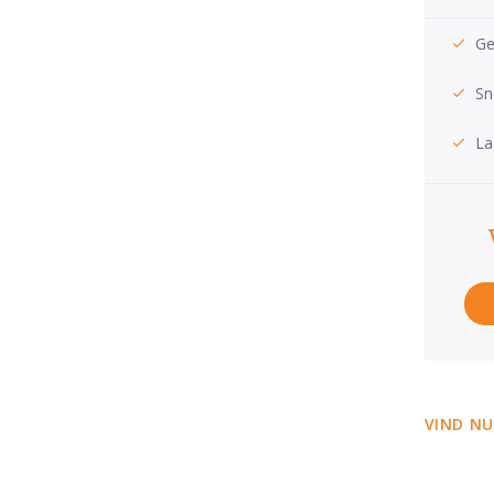
Ge
Sn
La
VIND NU