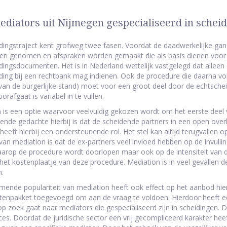
ediators uit Nijmegen gespecialiseerd in schei
dingstraject kent grofweg twee fasen. Voordat de daadwerkelijke ga
gen genomen en afspraken worden gemaakt die als basis dienen voor h
dingsdocumenten. Het is in Nederland wettelijk vastgelegd dat alleen
ding bij een rechtbank mag indienen. Ook de procedure die daarna volg
 van de burgerlijke stand) moet voor een groot deel door de echtsche
orafgaat is variabel in te vullen.
 is een optie waarvoor veelvuldig gekozen wordt om het eerste deel
gende gedachte hierbij is dat de scheidende partners in een open ov
heeft hierbij een ondersteunende rol. Het stel kan altijd terugvallen 
van mediation is dat de ex-partners veel invloed hebben op de invulling
rop de procedure wordt doorlopen maar ook op de intensiteit van de
 het kostenplaatje van deze procedure. Mediation is in veel gevallen
n.
ende populariteit van mediation heeft ook effect op het aanbod hier
tenpakket toegevoegd om aan de vraag te voldoen. Hierdoor heeft e
p zoek gaat naar mediators die gespecialiseerd zijn in scheidingen. D
es. Doordat de juridische sector een vrij gecompliceerd karakter heeft,