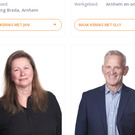
bied:
Werkgebied:
Arnhem en o
ng Breda, Arnhem
KENNIS MET JAN
MAAK KENNIS MET ELLY