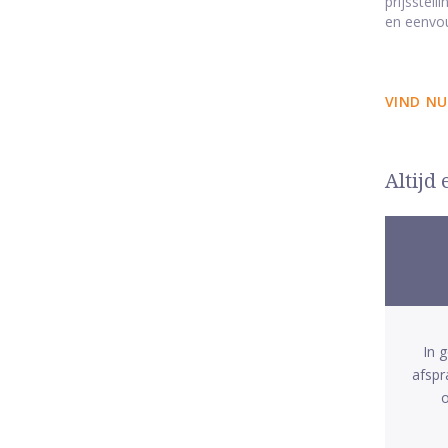
prijsstel
en eenvo
VIND NU
Altijd
In 
afspr
o