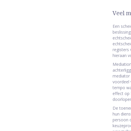
Veel m
Een schei
beslissin
echtschei
echtschei
registers
hieraan vo
Mediation
achterlig
mediator 
voordeel 
tempo waa
effect op
doorlope
De toenem
hun diens
persoon o
keuzeproc