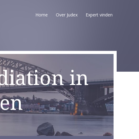
Home
Over Judex
Expert vinden
iation in
gen