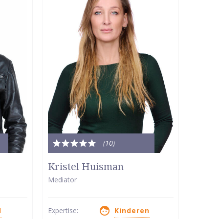
(10
)
Totale
waardering:
Kristel Huisman
5
Mediator
van
5
d
Expertise:
Kinderen
sterren