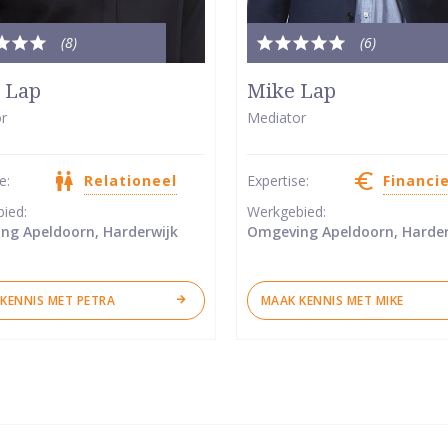
(8
)
(6
)
le
Totale
dering:
waardering:
 Lap
Mike Lap
5
r
Mediator
van
5
se:
Relationeel
Expertise:
Financi
ren
sterren
bied:
Werkgebied:
ng Apeldoorn, Harderwijk
Omgeving Apeldoorn, Harder
KENNIS MET PETRA
MAAK KENNIS MET MIKE