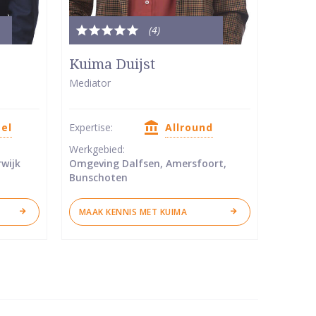
(4
)
Totale
waardering:
Kuima Duijst
5
Mediator
van
5
eel
Expertise:
Allround
sterren
Werkgebied:
wijk
Omgeving Dalfsen, Amersfoort,
Bunschoten
MAAK KENNIS MET KUIMA