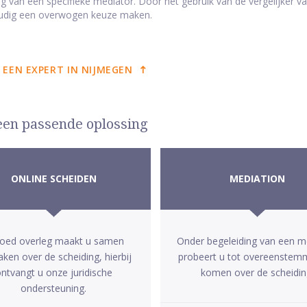
ling van een specifieke mediator. Door het gebruik van de vergelijker
udig een overwogen keuze maken.
 EEN EXPERT IN NIJMEGEN
 een passende oplossing
ONLINE SCHEIDEN
MEDIATION
goed overleg maakt u samen
Onder begeleiding van een m
aken over de scheiding, hierbij
probeert u tot overeenstem
ntvangt u onze juridische
komen over de scheidin
ondersteuning.