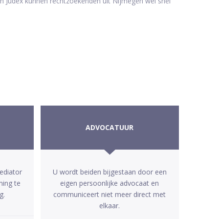
 van Judex kunnen rechtzoekenden uit Nijmegen wel snel
ADVOCATUUR
ediator
U wordt beiden bijgestaan door een
ming te
eigen persoonlijke advocaat en
g.
communiceert niet meer direct met
elkaar.