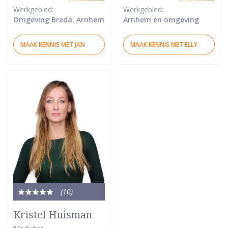
Werkgebied:
Werkgebied:
Omgeving Breda, Arnhem
Arnhem en omgeving
MAAK KENNIS MET JAN
MAAK KENNIS MET ELLY
(10
)
Totale
waardering:
Kristel Huisman
5