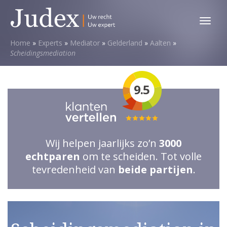
Toggl
menu
Home
»
Experts
»
Mediator
»
Gelderland
»
Aalten
»
Scheidingsmediation
9.5
Totale
waardering:
Wij helpen jaarlijks zo’n
3000
5
echtparen
om te scheiden. Tot volle
van
tevredenheid van
beide partijen
.
5
sterren