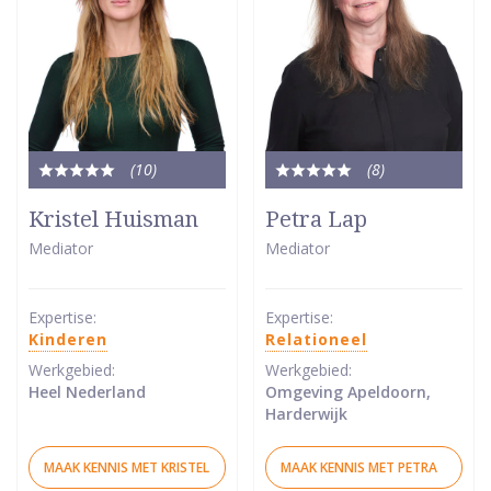
(10
)
(8
)
Totale
Totale
waardering:
waardering:
Kristel Huisman
Petra Lap
5
5
Mediator
Mediator
van
van
5
5
sterren
sterren
Expertise:
Expertise:
Kinderen
Relationeel
Werkgebied:
Werkgebied:
Heel Nederland
Omgeving Apeldoorn,
Harderwijk
MAAK KENNIS MET KRISTEL
MAAK KENNIS MET PETRA