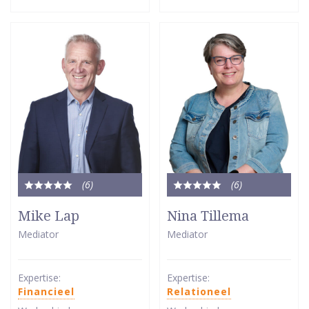
(6
)
(6
)
Totale
Totale
waardering:
waardering:
Mike Lap
Nina Tillema
5
5
Mediator
Mediator
van
van
5
5
sterren
sterren
Expertise:
Expertise:
Financieel
Relationeel