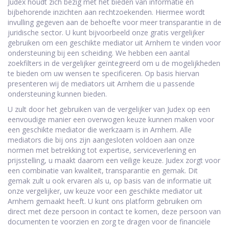
Judex houdt zich bezig met het bieden van informatie en
bijbehorende inzichten aan rechtzoekenden. Hiermee wordt
invulling gegeven aan de behoefte voor meer transparantie in de
juridische sector. U kunt bijvoorbeeld onze gratis vergelijker
gebruiken om een geschikte mediator uit Arnhem te vinden voor
ondersteuning bij een scheiding. We hebben een aantal
zoekfilters in de vergelijker geïntegreerd om u de mogelijkheden
te bieden om uw wensen te specificeren. Op basis hiervan
presenteren wij de mediators uit Arnhem die u passende
ondersteuning kunnen bieden.
U zult door het gebruiken van de vergelijker van Judex op een
eenvoudige manier een overwogen keuze kunnen maken voor
een geschikte mediator die werkzaam is in Arnhem. Alle
mediators die bij ons zijn aangesloten voldoen aan onze
normen met betrekking tot expertise, serviceverlening en
prijsstelling, u maakt daarom een veilige keuze. Judex zorgt voor
een combinatie van kwaliteit, transparantie en gemak. Dit
gemak zult u ook ervaren als u, op basis van de informatie uit
onze vergelijker, uw keuze voor een geschikte mediator uit
Arnhem gemaakt heeft. U kunt ons platform gebruiken om
direct met deze persoon in contact te komen, deze persoon van
documenten te voorzien en zorg te dragen voor de financiële