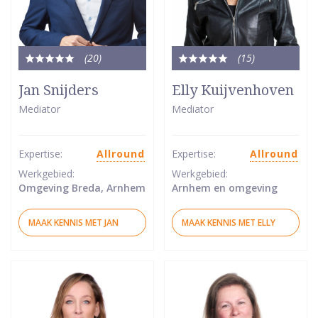
(20
)
(15
)
Totale
Totale
waardering:
waardering:
Jan Snijders
Elly Kuijvenhoven
5
5
Mediator
Mediator
van
van
5
5
sterren
sterren
Expertise:
Allround
Expertise:
Allround
Werkgebied:
Werkgebied:
Omgeving Breda, Arnhem
Arnhem en omgeving
MAAK KENNIS MET JAN
MAAK KENNIS MET ELLY