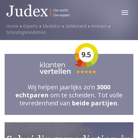
Toggl
menu
Home
»
Experts
»
Mediator
»
Gelderland
»
Arnhem
»
Scheidingsmediation
9.5
Totale
waardering:
Wij helpen jaarlijks zo’n
3000
5
echtparen
om te scheiden. Tot volle
van
tevredenheid van
beide partijen
.
5
sterren