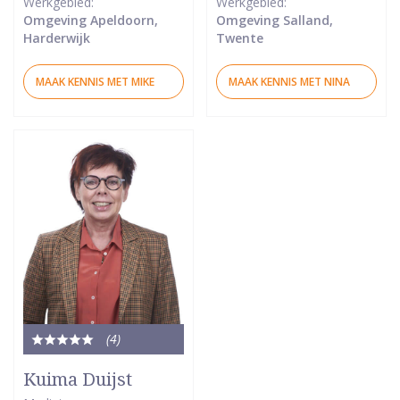
Werkgebied:
Werkgebied:
Omgeving Apeldoorn,
Omgeving Salland,
Harderwijk
Twente
MAAK KENNIS MET MIKE
MAAK KENNIS MET NINA
(4
)
Totale
waardering:
Kuima Duijst
5