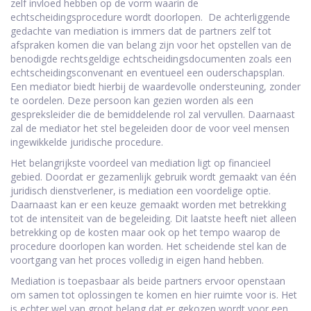
zelf invloed hebben op de vorm waarin de
echtscheidingsprocedure wordt doorlopen. De achterliggende
gedachte van mediation is immers dat de partners zelf tot
afspraken komen die van belang zijn voor het opstellen van de
benodigde rechtsgeldige echtscheidingsdocumenten zoals een
echtscheidingsconvenant en eventueel een ouderschapsplan.
Een mediator biedt hierbij de waardevolle ondersteuning, zonder
te oordelen. Deze persoon kan gezien worden als een
gespreksleider die de bemiddelende rol zal vervullen. Daarnaast
zal de mediator het stel begeleiden door de voor veel mensen
ingewikkelde juridische procedure.
Het belangrijkste voordeel van mediation ligt op financieel
gebied. Doordat er gezamenlijk gebruik wordt gemaakt van één
juridisch dienstverlener, is mediation een voordelige optie.
Daarnaast kan er een keuze gemaakt worden met betrekking
tot de intensiteit van de begeleiding. Dit laatste heeft niet alleen
betrekking op de kosten maar ook op het tempo waarop de
procedure doorlopen kan worden. Het scheidende stel kan de
voortgang van het proces volledig in eigen hand hebben.
Mediation is toepasbaar als beide partners ervoor openstaan
om samen tot oplossingen te komen en hier ruimte voor is. Het
is echter wel van groot belang dat er gekozen wordt voor een