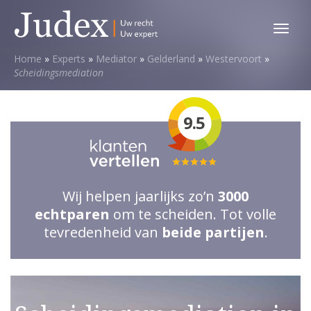
Toggl
menu
Home
»
Experts
»
Mediator
»
Gelderland
»
Westervoort
»
Scheidingsmediation
9.5
Totale
waardering:
Wij helpen jaarlijks zo’n
3000
5
echtparen
om te scheiden. Tot volle
van
tevredenheid van
beide partijen
.
5
sterren