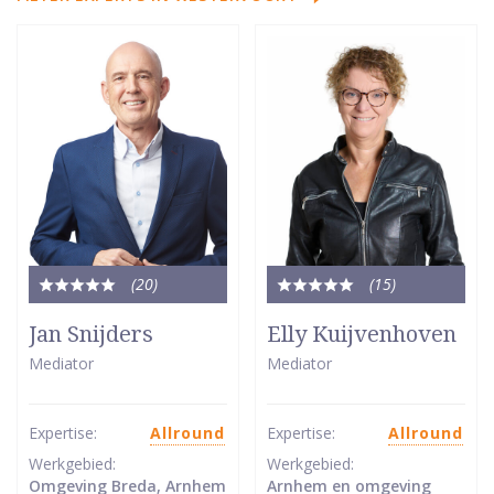
(20
)
(15
)
Totale
Totale
waardering:
waardering:
Jan Snijders
Elly Kuijvenhoven
5
5
Mediator
Mediator
van
van
5
5
sterren
sterren
Expertise:
Allround
Expertise:
Allround
Werkgebied:
Werkgebied:
Omgeving Breda, Arnhem
Arnhem en omgeving