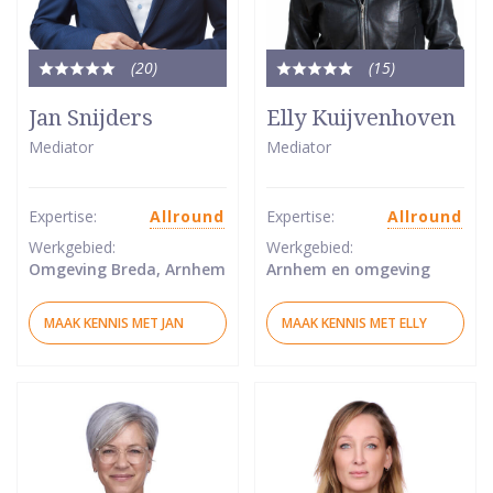
(20
)
(15
)
Totale
Totale
waardering:
waardering:
Jan Snijders
Elly Kuijvenhoven
5
5
Mediator
Mediator
van
van
5
5
sterren
sterren
Expertise:
Allround
Expertise:
Allround
Werkgebied:
Werkgebied:
Omgeving Breda, Arnhem
Arnhem en omgeving
MAAK KENNIS MET JAN
MAAK KENNIS MET ELLY