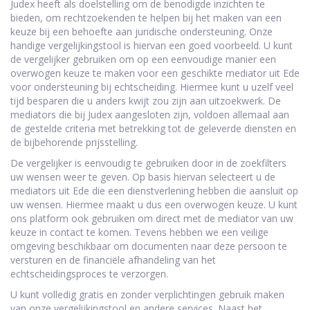
Judex heeft als doelstelling om de benodigde inzichten te
bieden, om rechtzoekenden te helpen bij het maken van een
keuze bij een behoefte aan juridische ondersteuning. Onze
handige vergelijkingstool is hiervan een goed voorbeeld. U kunt
de vergelijker gebruiken om op een eenvoudige manier een
overwogen keuze te maken voor een geschikte mediator uit Ede
voor ondersteuning bij echtscheiding. Hiermee kunt u uzelf veel
tijd besparen die u anders kwijt zou zijn aan uitzoekwerk. De
mediators die bij Judex aangesloten zijn, voldoen allemaal aan
de gestelde criteria met betrekking tot de geleverde diensten en
de bijbehorende prijsstelling.
De vergelijker is eenvoudig te gebruiken door in de zoekfilters
uw wensen weer te geven. Op basis hiervan selecteert u de
mediators uit Ede die een dienstverlening hebben die aansluit op
uw wensen. Hiermee maakt u dus een overwogen keuze. U kunt
ons platform ook gebruiken om direct met de mediator van uw
keuze in contact te komen. Tevens hebben we een veilige
omgeving beschikbaar om documenten naar deze persoon te
versturen en de financiële afhandeling van het
echtscheidingsproces te verzorgen.
U kunt volledig gratis en zonder verplichtingen gebruik maken
van onze vergelijkingstool en andere services. Naast het