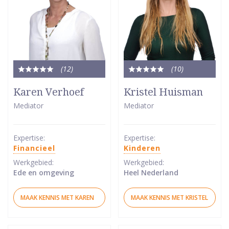
(12
)
(10
)
Totale
Totale
waardering:
waardering:
Karen Verhoef
Kristel Huisman
5
5
Mediator
Mediator
van
van
5
5
sterren
sterren
Expertise:
Expertise:
Financieel
Kinderen
Werkgebied:
Werkgebied:
Ede en omgeving
Heel Nederland
MAAK KENNIS MET KAREN
MAAK KENNIS MET KRISTEL