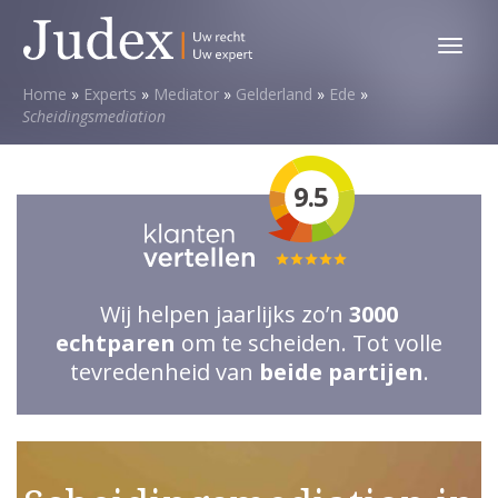
Toggl
menu
Home
»
Experts
»
Mediator
»
Gelderland
»
Ede
»
Scheidingsmediation
9.5
Totale
waardering:
Wij helpen jaarlijks zo’n
3000
5
echtparen
om te scheiden. Tot volle
van
tevredenheid van
beide partijen
.
5
sterren