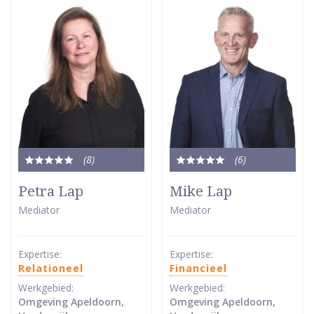
(8
)
(6
)
Totale
Totale
waardering:
waardering:
Petra Lap
Mike Lap
5
5
Mediator
Mediator
van
van
5
5
sterren
sterren
Expertise:
Expertise:
Relationeel
Financieel
Werkgebied:
Werkgebied:
Omgeving Apeldoorn,
Omgeving Apeldoorn,