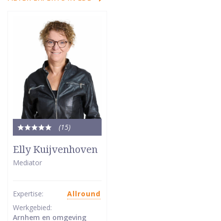
(15
)
Totale
waardering:
Elly Kuijvenhoven
5
Mediator
van
5
sterren
Expertise:
Allround
Werkgebied:
Arnhem en omgeving