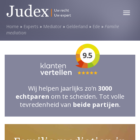
Toggl
menu
Home
»
Experts
»
Mediator
»
Gelderland
»
Ede
»
Familie
mediation
9.5
Totale
waardering:
Wij helpen jaarlijks zo’n
3000
5
echtparen
om te scheiden. Tot volle
van
tevredenheid van
beide partijen
.
5
sterren