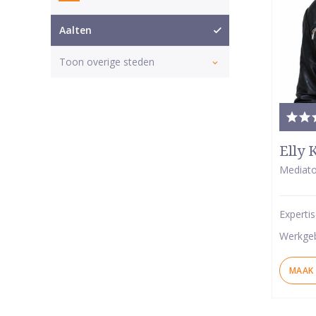
Aalten
Toon overige steden
Tota
waar
Elly 
5
Mediato
van
5
Experti
ster
Werkge
MAAK 