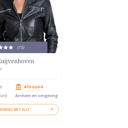
(15
)
le
dering:
Kuijvenhoven
r
se:
Allround
ren
bied:
Arnhem en omgeving
KENNIS MET ELLY