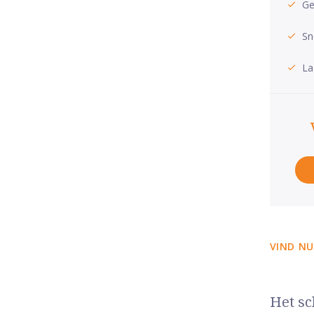
Ge
Sn
La
VIND NU
Het sc