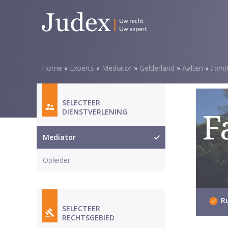
5
van
5
sterren
Home
»
Experts
»
Mediator
»
Gelderland
»
Aalten
»
Famil
SELECTEER
DIENSTVERLENING
F
Mediator
Opleider
Ru
SELECTEER
RECHTSGEBIED