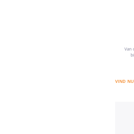
Van o
b
VIND NU