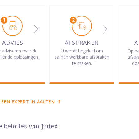
ADVIES
AFSPRAKEN
A
u adviseren over de
U wordt begeleid om
Op ba
illende oplossingen.
samen werkbare afspraken
afspr
te maken.
dos
 EEN EXPERT IN AALTEN
e beloftes van Judex