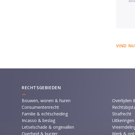
VIND NU
RECHTSGEBIEDEN
Bouwen, wonen & huren
Overlijden 
Consumentenrecht
Rechtsbijst
Familie & echtscheiding
Strafrecht
Incasso & beslag
Uitkeringen
Letselschade & ongevallen
Vreemdeling
Overheid & burger
Werk & ont