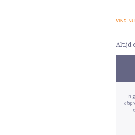
VIND NU
Altijd
In 
afspr
o