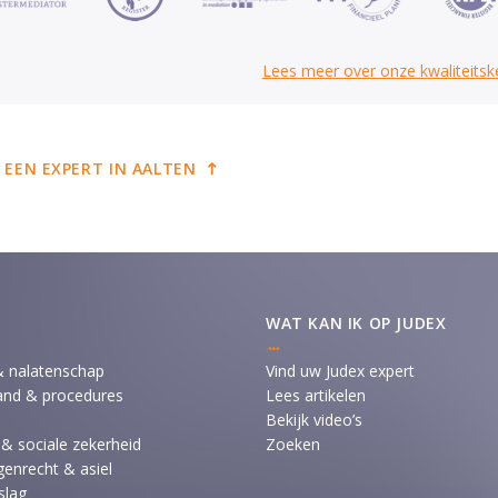
Lees meer over onze kwaliteits
 EEN EXPERT IN AALTEN
WAT KAN IK OP JUDEX
& nalatenschap
Vind uw Judex expert
and & procedures
Lees artikelen
Bekijk video’s
 & sociale zekerheid
Zoeken
enrecht & asiel
slag